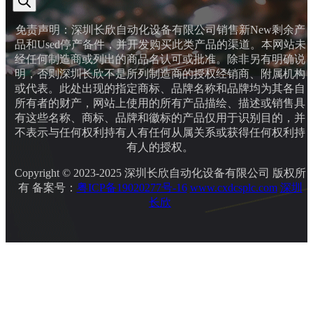
免责声明：深圳长欣自动化设备有限公司销售新New剩余产
品和Used停产备件，并开发购买此类产品的渠道。本网站未
经任何制造商或列出的商品名认可或批准。除非另有明确说
明，否则深圳长欣不是所列制造商的授权经销商、附属机构
或代表。此处出现的指定商标、品牌名称和品牌均为其各自
所有者的财产，网站上使用的所有产品描绘、描述或销售具
有这些名称、商标、品牌和徽标的产品仅用于识别目的，并
不表示与任何权利持有人有任何从属关系或获得任何权利持
有人的授权。
Copyright © 2023-2025 深圳长欣自动化设备有限公司 版权所
有 备案号：
粤ICP备19020277号-16
www.cxdcsplc.com
深圳
长欣