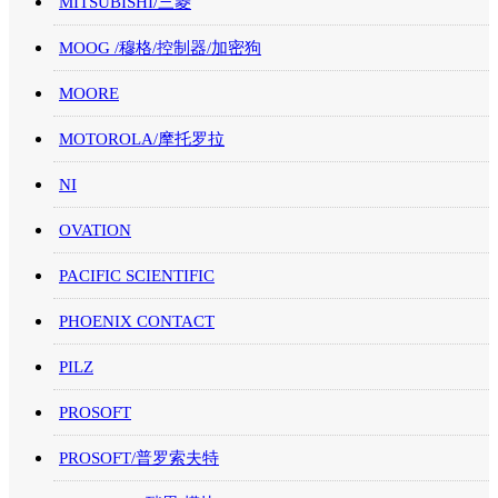
MITSUBISHI/三菱
MOOG /穆格/控制器/加密狗
MOORE
MOTOROLA/摩托罗拉
NI
OVATION
PACIFIC SCIENTIFIC
PHOENIX CONTACT
PILZ
PROSOFT
PROSOFT/普罗索夫特