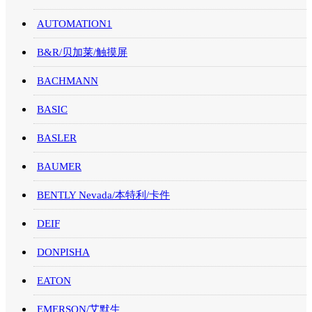
AUTOMATION1
B&R/贝加莱/触摸屏
BACHMANN
BASIC
BASLER
BAUMER
BENTLY Nevada/本特利/卡件
DEIF
DONPISHA
EATON
EMERSON/艾默生