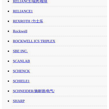
RELIANCE/瑞恩/模块
RELIANCE1
REXROTH /力士乐
Rockwell
ROCKWELL ICS TRIPLEX
SBE INC.
SCANLAB
SCHENCK
SCHIELE1
SCHNEIDER/施耐德/电气/
SHARP