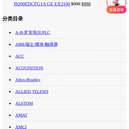
IS200EDCFG1A GE EX2100
¥
999
¥
888
分类目录
A-B/罗克韦尔/PLC
ABB/瑞士/模块/触摸屏
ACC
ACQUISITION
Allen-Bradley
ALLIED TELESIS
ALSTOM
AMAT
AMCI