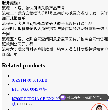
服务流程：
流程一：客户确认所需采购产品型号
流程二：我方会根据询价型号查询价格以及交货期，发一份详
细正规报价单
流程三：客户收到报价单并确认型号无误后订购产品
流程四：报价单销售人员根据客户提供型号以及数量拟份销售
合同
流程五：客户收到合同查阅同意后盖章回传并按照合同销售额
汇款到公司开户行
流程六：我公司财务查到款后，销售人员安排发货并通知客户
跟踪运单
Related products
03ZSTI4-00-501 ABB
ETT-VGA-0045 模块
可以介绍下你们的产品么
IS200EDCFG1A GE EX2100励磁控制器 励磁机直流反馈
板
¥
999
¥
888