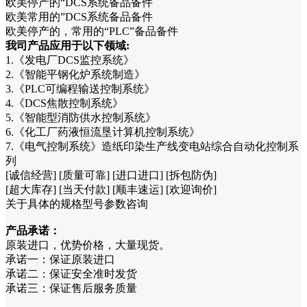
欧美停产的“DCS系统备品备件
欧美常用的”DCS系统备品备件
欧美停产的，常用的“PLC”备品备件
我司产品应用于以下领域:
1.《发电厂DCS监控系统》
2.《智能平钢化炉系统制造》
3.《PLC可编程输送控制系统》
4.《DCS焦散控制系统》
5.《智能型消防供水控制系统》
6.《化工厂药液恒流垦计算机控制系统》
7.《电气控制系统》造纸印染生产线变电站综合自动化控制系
列
[诚信经营] [质量可靠] [进口进口] [拆包防伪]
[超大库存] [当天付款] [顺丰速运] [欢迎询价]
关于具体的规格型号参数咨询
产品承诺：
原装进口，优势价格，大量现货。
承诺一：保证原装进口
承诺二：保证安全准时发货
承诺三：保证售后服务质量