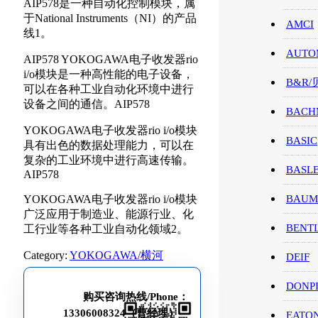
AIP578是一种自动化控制模块，属
于National Instruments（NI）的产品
AMCI
线1。
AUTO
AIP578 YOKOGAWA电子收发器rio
i/o模块是一种高性能的电子设备，
B&R
可以在各种工业自动化环境中进行
设备之间的通信。AIP578
BACH
YOKOGAWA电子收发器rio i/o模块
BASIC
具有出色的数据处理能力，可以在
复杂的工业环境中进行高速传输。
BASL
AIP578
YOKOGAWA电子收发器rio i/o模块
BAUM
广泛应用于制造业、能源行业、化
BENT
工行业等各种工业自动化领域2。
Category:
YOKOGAWA/横河
DEIF
DONP
购买咨询热线/Phone：
13306008324（曹经理）
EATO