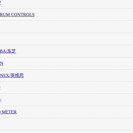
P
TRUM CONTROLS
IBA/东芝
ON
ONEX/英维思
P
O
O METER