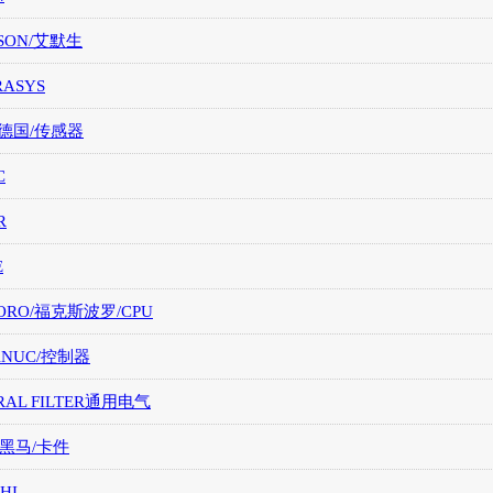
SON/艾默生
RASYS
/德国/传感器
C
R
E
ORO/福克斯波罗/CPU
FANUC/控制器
RAL FILTER通用电气
/黑马/卡件
HI