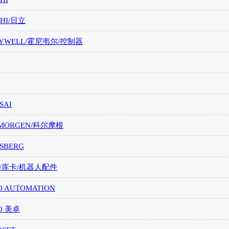
CHI/日立
EYWELL/霍尼韦尔/控制器
SAI
LMORGEN/科尔摩根
SBERG
A/库卡/机器人配件
O AUTOMATION
O 美卓