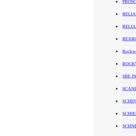
PROS
RELI
RELI
REXR
Rockwe
ROCKW
SBE I
SCAN
SCHE
SCHIE
SCHN