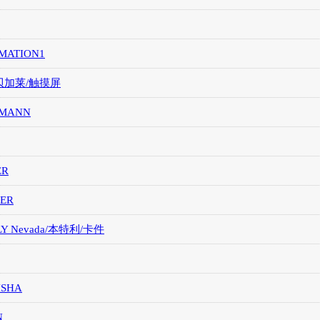
MATION1
/贝加莱/触摸屏
MANN
ER
ER
LY Nevada/本特利/卡件
ISHA
N