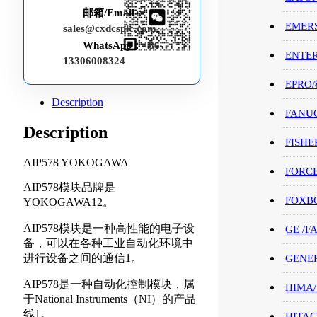
邮箱/Email：
EMER
sales@cxdcsplc.com
WhatsApp：
+86-
ENTE
13306008324
EPRO
Description
FANU
Description
FISHE
AIP578 YOKOGAWA
FORC
AIP578模块品牌是
FOXB
YOKOGAWA12。
AIP578模块是一种高性能的电子设
GE /
备，可以在各种工业自动化环境中
进行设备之间的通信1。
GENE
AIP578是一种自动化控制模块，属
HIMA
于National Instruments（NI）的产品
线1。
HITAC