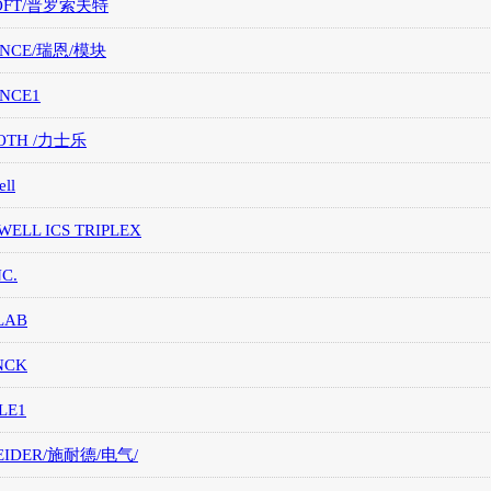
OFT/普罗索夫特
ANCE/瑞恩/模块
ANCE1
OTH /力士乐
ll
ELL ICS TRIPLEX
NC.
LAB
NCK
LE1
EIDER/施耐德/电气/