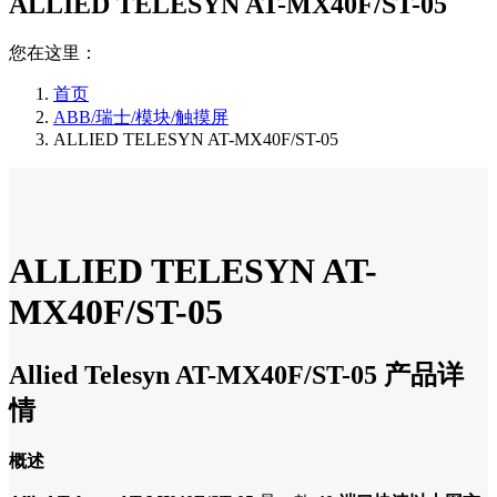
ALLIED TELESYN AT-MX40F/ST-05
您在这里：
首页
ABB/瑞士/模块/触摸屏
ALLIED TELESYN AT-MX40F/ST-05
ALLIED TELESYN AT-
MX40F/ST-05
Allied Telesyn AT-MX40F/ST-05 产品详
情
概述