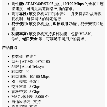
高性能:
AT-MX40F/ST-05 提供
10/100 Mbps
的全双工连
接速度，可满足高速网络应用的需求。
高可靠性:
该交换机采用冗余设计，并支持多种故障恢
复机制，确保网络的稳定运行。
易于使用:
该交换机提供
即插即用
功能，易于安装和配
置。
功能丰富:
该交换机支持多种功能，包括
VLAN
、
QoS
、
端口安全
等，可满足不同用户的需求。
产品特点
参数值 | 描述 *—|—|
型号 | AT-MX40F/ST-05
品牌 | Allied Telesyn
端口数 | 40
端口速率 | 10/100 Mbps
双工模式 | 全双工
交换容量 | 8 Gbps
背板带宽 | 8 Gbps
MAC 地址表 | 8,000 个
自适应学习 | 支持
流量控制 | 支持