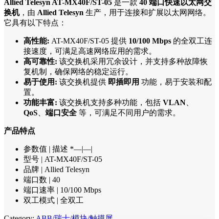
Allied Telesyn AT-MX40F/ST-05
是一款
40 端口快速以太网交
换机
，由
Allied Telesyn
生产，用于连接和扩展以太网网络。
它具有以下特点：
高性能:
AT-MX40F/ST-05 提供
10/100 Mbps
的全双工连
接速度，可满足高速网络应用的需求。
高可靠性:
该交换机采用冗余设计，并支持多种故障恢
复机制，确保网络的稳定运行。
易于使用:
该交换机提供
即插即用
功能，易于安装和配
置。
功能丰富:
该交换机支持多种功能，包括
VLAN
、
QoS
、
端口安全
等，可满足不同用户的需求。
产品特点
参数值 | 描述 *—|—|
型号 | AT-MX40F/ST-05
品牌 | Allied Telesyn
端口数 | 40
端口速率 | 10/100 Mbps
双工模式 | 全双工
Category:
ABB/瑞士/模块/触摸屏