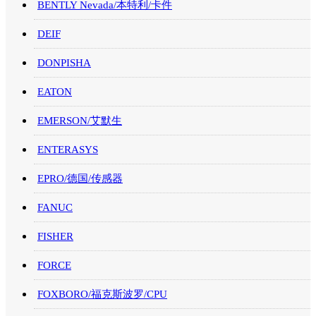
BENTLY Nevada/本特利/卡件
DEIF
DONPISHA
EATON
EMERSON/艾默生
ENTERASYS
EPRO/德国/传感器
FANUC
FISHER
FORCE
FOXBORO/福克斯波罗/CPU