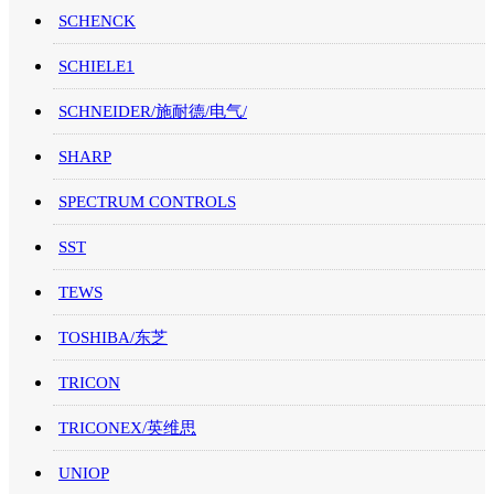
SCHENCK
SCHIELE1
SCHNEIDER/施耐德/电气/
SHARP
SPECTRUM CONTROLS
SST
TEWS
TOSHIBA/东芝
TRICON
TRICONEX/英维思
UNIOP