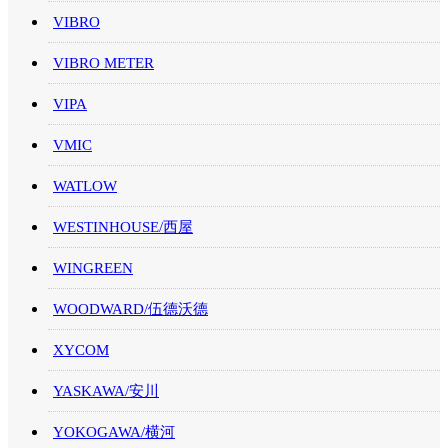
VIBRO
VIBRO METER
VIPA
VMIC
WATLOW
WESTINHOUSE/西屋
WINGREEN
WOODWARD/伍德沃德
XYCOM
YASKAWA/安川
YOKOGAWA/横河