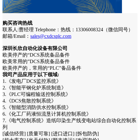
购买咨询热线
联系人:曹经理 Telephone：热线：13306008324（微信同号）
邮箱/Email：
sales@cxdcsplc.com
深圳长欣自动化设备有限公司
欧美停产的“DCS系统备品备件
欧美常用的”DCS系统备品备件
欧美停产的，常用的“PLC”备品备件
我司产品应用于以下领域:
1.《发电厂DCS监控系统》
2.《智能平钢化炉系统制造》
3.《PLC可编程输送控制系统》
4.《DCS焦散控制系统》
5.《智能型消防供水控制系统》
6.《化工厂药液恒流垦计算机控制系统》
7.《电气控制系统》造纸印染生产线变电站综合自动化控制系
列
[诚信经营] [质量可靠] [进口进口] [拆包防伪]