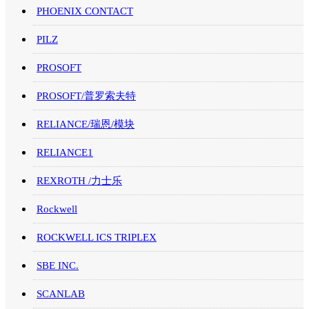
PHOENIX CONTACT
PILZ
PROSOFT
PROSOFT/普罗索夫特
RELIANCE/瑞恩/模块
RELIANCE1
REXROTH /力士乐
Rockwell
ROCKWELL ICS TRIPLEX
SBE INC.
SCANLAB