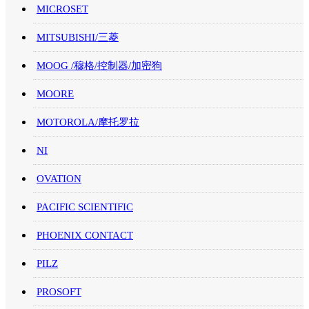
MICROSET
MITSUBISHI/三菱
MOOG /穆格/控制器/加密狗
MOORE
MOTOROLA/摩托罗拉
NI
OVATION
PACIFIC SCIENTIFIC
PHOENIX CONTACT
PILZ
PROSOFT