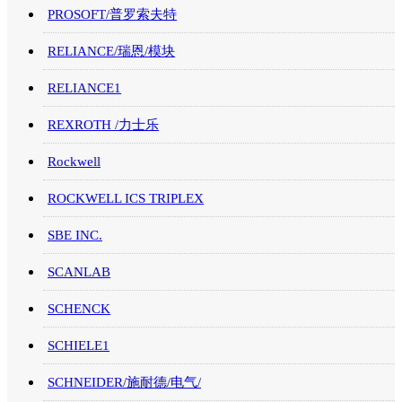
PROSOFT/普罗索夫特
RELIANCE/瑞恩/模块
RELIANCE1
REXROTH /力士乐
Rockwell
ROCKWELL ICS TRIPLEX
SBE INC.
SCANLAB
SCHENCK
SCHIELE1
SCHNEIDER/施耐德/电气/