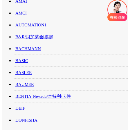
AMAT
AMCI
AUTOMATION1
B&R/贝加莱/触摸屏
BACHMANN
BASIC
BASLER
BAUMER
BENTLY Nevada/本特利/卡件
DEIF
DONPISHA