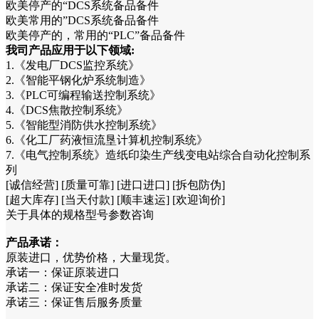
欧美停产的“DCS系统备品备件
欧美常用的”DCS系统备品备件
欧美停产的，常用的“PLC”备品备件
我司产品应用于以下领域:
1.《发电厂DCS监控系统》
2.《智能平钢化炉系统制造》
3.《PLC可编程输送控制系统》
4.《DCS焦散控制系统》
5.《智能型消防供水控制系统》
6.《化工厂药液恒流垦计算机控制系统》
7.《电气控制系统》造纸印染生产线变电站综合自动化控制系
列
[诚信经营] [质量可靠] [进口进口] [拆包防伪]
[超大库存] [当天付款] [顺丰速运] [欢迎询价]
关于具体的规格型号参数咨询
产品承诺：
原装进口，优势价格，大量现货。
承诺一：保证原装进口
承诺二：保证安全准时发货
承诺三：保证售后服务质量