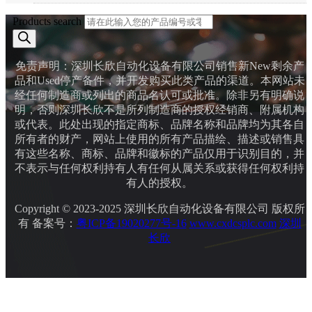
Products search
免责声明：深圳长欣自动化设备有限公司销售新New剩余产
品和Used停产备件，并开发购买此类产品的渠道。本网站未
经任何制造商或列出的商品名认可或批准。除非另有明确说
明，否则深圳长欣不是所列制造商的授权经销商、附属机构
或代表。此处出现的指定商标、品牌名称和品牌均为其各自
所有者的财产，网站上使用的所有产品描绘、描述或销售具
有这些名称、商标、品牌和徽标的产品仅用于识别目的，并
不表示与任何权利持有人有任何从属关系或获得任何权利持
有人的授权。
Copyright © 2023-2025 深圳长欣自动化设备有限公司 版权所
有 备案号：
粤ICP备19020277号-16
www.cxdcsplc.com
深圳
长欣