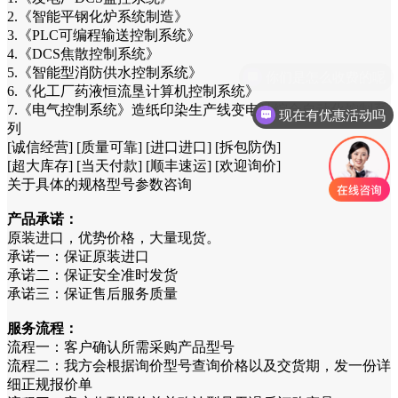
2.《智能平钢化炉系统制造》
3.《PLC可编程输送控制系统》
4.《DCS焦散控制系统》
5.《智能型消防供水控制系统》
6.《化工厂药液恒流垦计算机控制系统》
7.《电气控制系统》造纸印染生产线变电站综合自动化控制系
现在有优惠活动吗
列
[诚信经营] [质量可靠] [进口进口] [拆包防伪]
[超大库存] [当天付款] [顺丰速运] [欢迎询价]
关于具体的规格型号参数咨询
产品承诺：
原装进口，优势价格，大量现货。
承诺一：保证原装进口
承诺二：保证安全准时发货
承诺三：保证售后服务质量
服务流程：
流程一：客户确认所需采购产品型号
流程二：我方会根据询价型号查询价格以及交货期，发一份详
细正规报价单