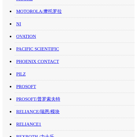
MOTOROLA/摩托罗拉
NI
OVATION
PACIFIC SCIENTIFIC
PHOENIX CONTACT
PILZ
PROSOFT
PROSOFT/普罗索夫特
RELIANCE/瑞恩/模块
RELIANCE1
REXROTH /力士乐