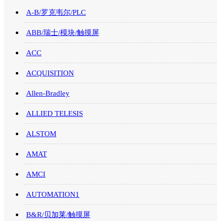
A-B/罗克韦尔/PLC
ABB/瑞士/模块/触摸屏
ACC
ACQUISITION
Allen-Bradley
ALLIED TELESIS
ALSTOM
AMAT
AMCI
AUTOMATION1
B&R/贝加莱/触摸屏