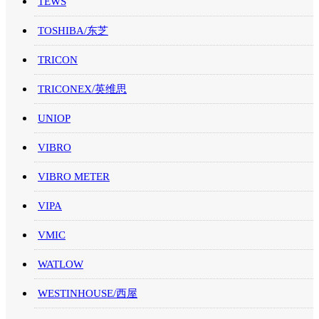
TEWS
TOSHIBA/东芝
TRICON
TRICONEX/英维思
UNIOP
VIBRO
VIBRO METER
VIPA
VMIC
WATLOW
WESTINHOUSE/西屋