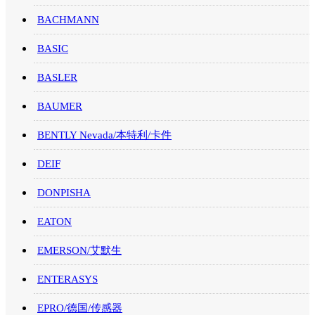
BACHMANN
BASIC
BASLER
BAUMER
BENTLY Nevada/本特利/卡件
DEIF
DONPISHA
EATON
EMERSON/艾默生
ENTERASYS
EPRO/德国/传感器