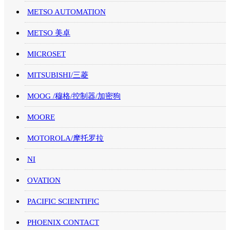
METSO AUTOMATION
METSO 美卓
MICROSET
MITSUBISHI/三菱
MOOG /穆格/控制器/加密狗
MOORE
MOTOROLA/摩托罗拉
NI
OVATION
PACIFIC SCIENTIFIC
PHOENIX CONTACT