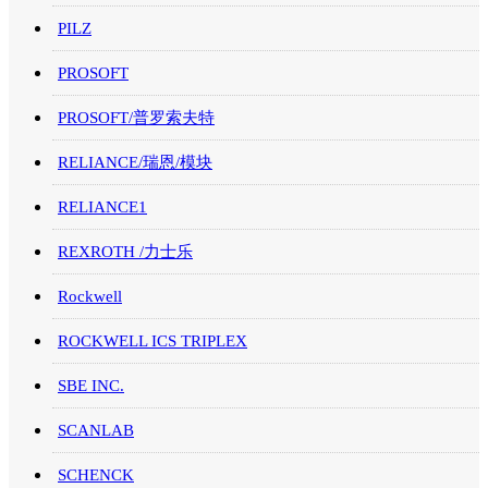
PILZ
PROSOFT
PROSOFT/普罗索夫特
RELIANCE/瑞恩/模块
RELIANCE1
REXROTH /力士乐
Rockwell
ROCKWELL ICS TRIPLEX
SBE INC.
SCANLAB
SCHENCK