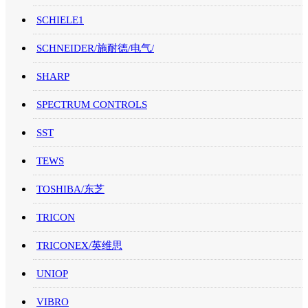
SCHIELE1
SCHNEIDER/施耐德/电气/
SHARP
SPECTRUM CONTROLS
SST
TEWS
TOSHIBA/东芝
TRICON
TRICONEX/英维思
UNIOP
VIBRO