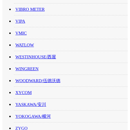
VIBRO METER
VIPA
VMIC
WATLOW
WESTINHOUSE/西屋
WINGREEN
WOODWARD/伍德沃德
XYCOM
YASKAWA/安川
YOKOGAWA/横河
ZYGO