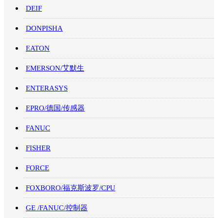
DEIF
DONPISHA
EATON
EMERSON/艾默生
ENTERASYS
EPRO/德国/传感器
FANUC
FISHER
FORCE
FOXBORO/福克斯波罗/CPU
GE /FANUC/控制器