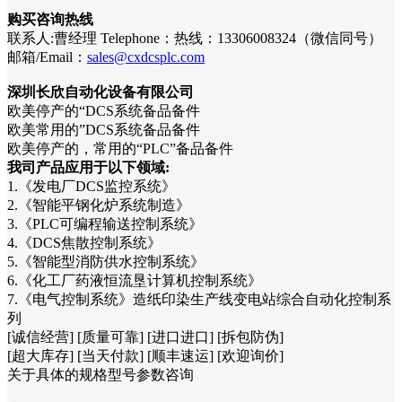
购买咨询热线
联系人:曹经理 Telephone：热线：13306008324（微信同号）
邮箱/Email：
sales@cxdcsplc.com
深圳长欣自动化设备有限公司
欧美停产的“DCS系统备品备件
欧美常用的”DCS系统备品备件
欧美停产的，常用的“PLC”备品备件
我司产品应用于以下领域:
1.《发电厂DCS监控系统》
2.《智能平钢化炉系统制造》
3.《PLC可编程输送控制系统》
4.《DCS焦散控制系统》
5.《智能型消防供水控制系统》
6.《化工厂药液恒流垦计算机控制系统》
7.《电气控制系统》造纸印染生产线变电站综合自动化控制系
列
[诚信经营] [质量可靠] [进口进口] [拆包防伪]
[超大库存] [当天付款] [顺丰速运] [欢迎询价]
关于具体的规格型号参数咨询