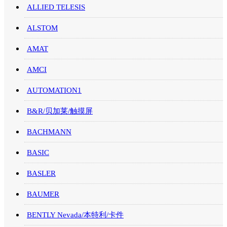
ALLIED TELESIS
ALSTOM
AMAT
AMCI
AUTOMATION1
B&R/贝加莱/触摸屏
BACHMANN
BASIC
BASLER
BAUMER
BENTLY Nevada/本特利/卡件