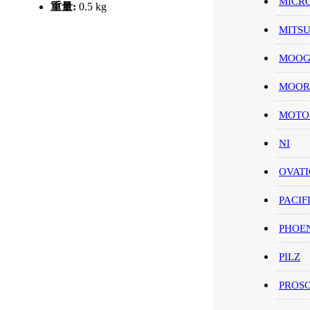
MICR
重量:
0.5 kg
MITS
MOO
MOOR
MOT
NI
OVAT
PACIF
PHOE
PILZ
PROS