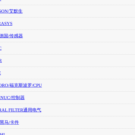
SON/艾默生
RASYS
/德国/传感器
C
R
E
ORO/福克斯波罗/CPU
FANUC/控制器
RAL FILTER通用电气
/黑马/卡件
HI