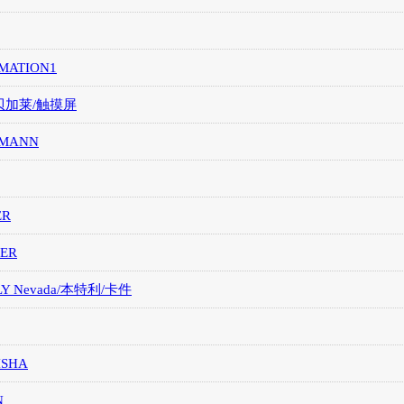
MATION1
/贝加莱/触摸屏
MANN
ER
ER
LY Nevada/本特利/卡件
ISHA
N