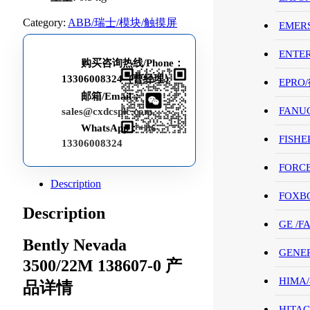
Category:
ABB/瑞士/模块/触摸屏
EMER
ENTE
购买咨询热线/Phone：
13306008324（曹经理）
EPRO
邮箱/Email：
FANU
sales@cxdcsplc.com
WhatsApp：
+86-
FISHE
13306008324
FORC
Description
FOXB
Description
GE /
Bently Nevada
GENE
3500/22M 138607-0 产
HIMA
品详情
HITAC