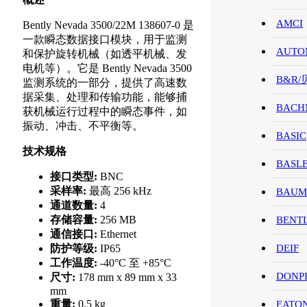
AMCI
Bently Nevada 3500/22M 138607-0 是
一款瞬态数据接口模块，用于监测
AUTO
和保护旋转机械（如透平机械、发
电机等）。它是 Bently Nevada 3500
B&R
监测系统的一部分，提供了高速数
据采集、处理和传输功能，能够捕
BACH
获机械运行过程中的瞬态事件，如
振动、冲击、不平衡等。
BASIC
技术规格
BASL
接口类型:
BNC
采样率:
最高 256 kHz
BAUM
通道数量:
4
存储容量:
256 MB
BENT
通信接口:
Ethernet
防护等级:
IP65
DEIF
工作温度:
-40°C 至 +85°C
DONP
尺寸:
178 mm x 89 mm x 33
mm
重量:
0.5 kg
EATO