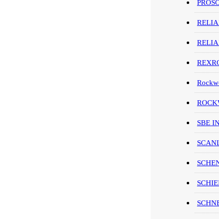
PROS
RELI
RELI
REXR
Rockwe
ROCKW
SBE I
SCAN
SCHE
SCHIE
SCHN