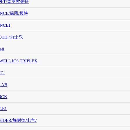
OFT/普罗索夫特
ANCE/瑞恩/模块
ANCE1
OTH /力士乐
ll
ELL ICS TRIPLEX
NC.
LAB
NCK
LE1
EIDER/施耐德/电气/