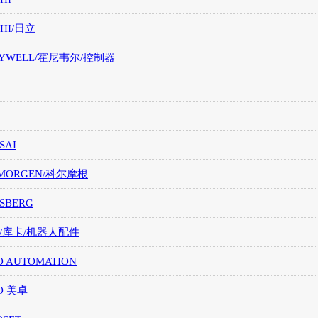
CHI/日立
EYWELL/霍尼韦尔/控制器
SAI
LMORGEN/科尔摩根
SBERG
A/库卡/机器人配件
O AUTOMATION
O 美卓