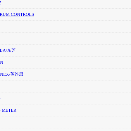
P
TRUM CONTROLS
IBA/东芝
ON
ONEX/英维思
P
O
O METER