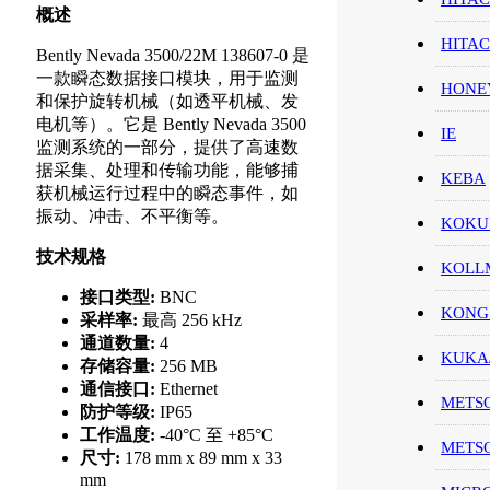
概述
HITA
Bently Nevada 3500/22M 138607-0 是
一款瞬态数据接口模块，用于监测
HON
和保护旋转机械（如透平机械、发
电机等）。它是 Bently Nevada 3500
IE
监测系统的一部分，提供了高速数
据采集、处理和传输功能，能够捕
KEBA
获机械运行过程中的瞬态事件，如
振动、冲击、不平衡等。
KOKU
技术规格
KOL
接口类型:
BNC
KONG
采样率:
最高 256 kHz
通道数量:
4
KUK
存储容量:
256 MB
通信接口:
Ethernet
METS
防护等级:
IP65
工作温度:
-40°C 至 +85°C
METS
尺寸:
178 mm x 89 mm x 33
mm