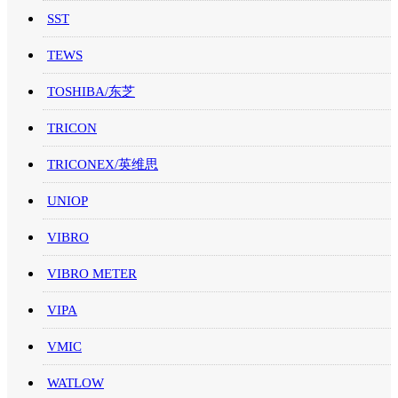
SST
TEWS
TOSHIBA/东芝
TRICON
TRICONEX/英维思
UNIOP
VIBRO
VIBRO METER
VIPA
VMIC
WATLOW