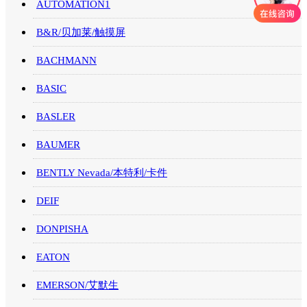
AUTOMATION1
B&R/贝加莱/触摸屏
BACHMANN
BASIC
BASLER
BAUMER
BENTLY Nevada/本特利/卡件
DEIF
DONPISHA
EATON
EMERSON/艾默生