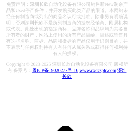
免责声明：深圳长欣自动化设备有限公司销售新New剩余产
品和Used停产备件，并开发购买此类产品的渠道。本网站未
经任何制造商或列出的商品名认可或批准。除非另有明确说
明，否则深圳长欣不是所列制造商的授权经销商、附属机构
或代表。此处出现的指定商标、品牌名称和品牌均为其各自
所有者的财产，网站上使用的所有产品描绘、描述或销售具
有这些名称、商标、品牌和徽标的产品仅用于识别目的，并
不表示与任何权利持有人有任何从属关系或获得任何权利持
有人的授权。
Copyright © 2023-2025 深圳长欣自动化设备有限公司 版权所
有 备案号：
粤ICP备19020277号-16
www.cxdcsplc.com
深圳
长欣