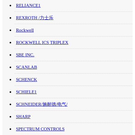
RELIANCE1
REXROTH /力士乐
Rockwell
ROCKWELL ICS TRIPLEX
SBE INC.
SCANLAB
SCHENCK
SCHIELE1
SCHNEIDER/施耐德/电气/
SHARP
SPECTRUM CONTROLS