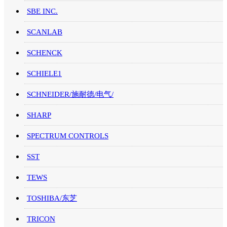
SBE INC.
SCANLAB
SCHENCK
SCHIELE1
SCHNEIDER/施耐德/电气/
SHARP
SPECTRUM CONTROLS
SST
TEWS
TOSHIBA/东芝
TRICON