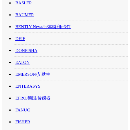
BASLER
BAUMER
BENTLY Nevada/本特利/卡件
DEIF
DONPISHA
EATON
EMERSON/艾默生
ENTERASYS
EPRO/德国/传感器
FANUC
FISHER