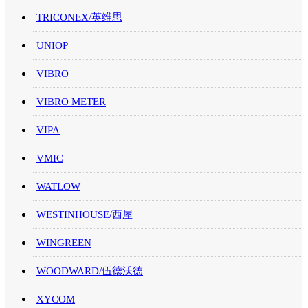
TRICONEX/英维思
UNIOP
VIBRO
VIBRO METER
VIPA
VMIC
WATLOW
WESTINHOUSE/西屋
WINGREEN
WOODWARD/伍德沃德
XYCOM