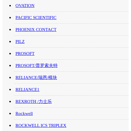
OVATION
PACIFIC SCIENTIFIC
PHOENIX CONTACT
PILZ
PROSOFT
PROSOFT/普罗索夫特
RELIANCE/瑞恩/模块
RELIANCE1
REXROTH /力士乐
Rockwell
ROCKWELL ICS TRIPLEX