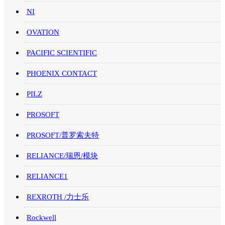
NI
OVATION
PACIFIC SCIENTIFIC
PHOENIX CONTACT
PILZ
PROSOFT
PROSOFT/普罗索夫特
RELIANCE/瑞恩/模块
RELIANCE1
REXROTH /力士乐
Rockwell