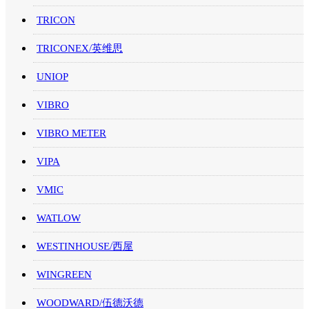
TRICON
TRICONEX/英维思
UNIOP
VIBRO
VIBRO METER
VIPA
VMIC
WATLOW
WESTINHOUSE/西屋
WINGREEN
WOODWARD/伍德沃德