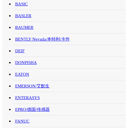
BASIC
BASLER
BAUMER
BENTLY Nevada/本特利/卡件
DEIF
DONPISHA
EATON
EMERSON/艾默生
ENTERASYS
EPRO/德国/传感器
FANUC