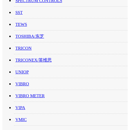
SPECTRUM CONTROLS
SST
TEWS
TOSHIBA/东芝
TRICON
TRICONEX/英维思
UNIOP
VIBRO
VIBRO METER
VIPA
VMIC