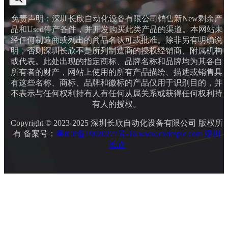
免责声明：深圳长欣自动化设备有限公司销售新New剩余产
品和Used停产备件，并开发购买此类产品的渠道。本网站未
经任何制造商或列出的商品名认可或批准。除非另有明确说
明，否则深圳长欣不是所列制造商的授权经销商、附属机构
或代表。此处出现的指定商标、品牌名称和品牌均为其各自
所有者的财产，网站上使用的所有产品描绘、描述或销售具
有这些名称、商标、品牌和徽标的产品仅用于识别目的，并
不表示与任何权利持有人有任何从属关系或获得任何权利持
有人的授权。
Copyright © 2023-2025 深圳长欣自动化设备有限公司 版权所
有 备案号：
粤ICP备19020277号-16
www.cxdcsplc.com
深圳
长欣