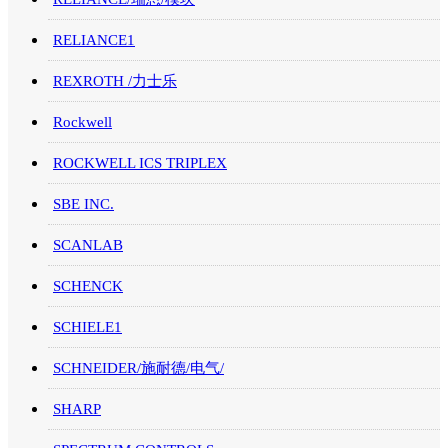
RELIANCE1
REXROTH /力士乐
Rockwell
ROCKWELL ICS TRIPLEX
SBE INC.
SCANLAB
SCHENCK
SCHIELE1
SCHNEIDER/施耐德/电气/
SHARP