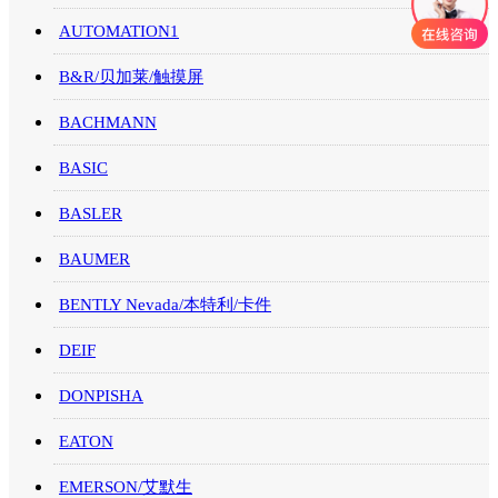
AUTOMATION1
B&R/贝加莱/触摸屏
BACHMANN
BASIC
BASLER
BAUMER
BENTLY Nevada/本特利/卡件
DEIF
DONPISHA
EATON
EMERSON/艾默生