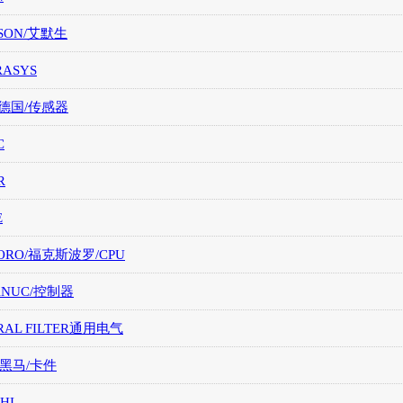
SON/艾默生
RASYS
/德国/传感器
C
R
E
ORO/福克斯波罗/CPU
FANUC/控制器
RAL FILTER通用电气
/黑马/卡件
HI