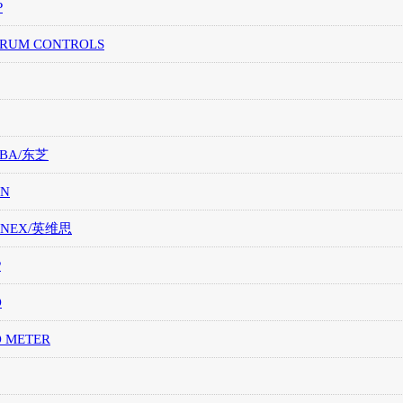
P
TRUM CONTROLS
IBA/东芝
ON
ONEX/英维思
P
O
O METER