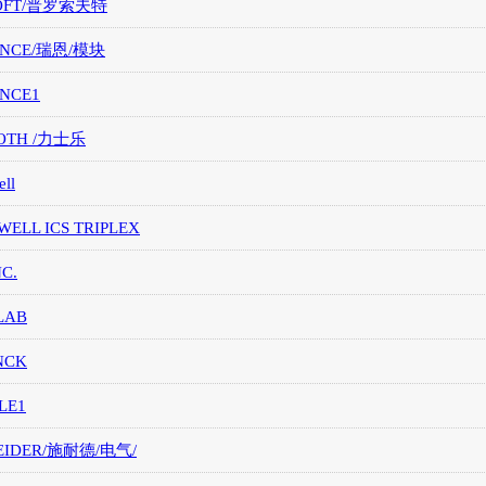
OFT/普罗索夫特
ANCE/瑞恩/模块
ANCE1
OTH /力士乐
ll
ELL ICS TRIPLEX
NC.
LAB
NCK
LE1
EIDER/施耐德/电气/