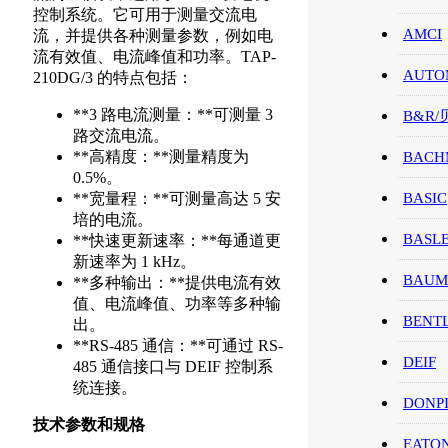
控制系统。它可用于测量交流电
AMCI
流，并提供各种测量参数，例如电
流有效值、电流峰值和功率。TAP-
AUTO
210DG/3 的特点包括：
**3 路电流测量：**可测量 3
B&R
路交流电流。
**高精度：**测量精度为
BACH
0.5%。
**宽量程：**可测量高达 5 安
BASIC
培的电流。
BASL
**快速更新速率：**每通道更
新速率为 1 kHz。
BAUM
**多种输出：**提供电流有效
值、电流峰值、功率等多种输
BENT
出。
**RS-485 通信：**可通过 RS-
DEIF
485 通信接口与 DEIF 控制系
统连接。
DONP
技术参数和规格
EATO