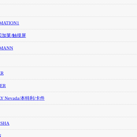
MATION1
/贝加莱/触摸屏
MANN
ER
ER
LY Nevada/本特利/卡件
ISHA
N