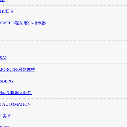
CHI/日立
EYWELL/霍尼韦尔/控制器
SAI
LMORGEN/科尔摩根
SBERG
A/库卡/机器人配件
O AUTOMATION
O 美卓