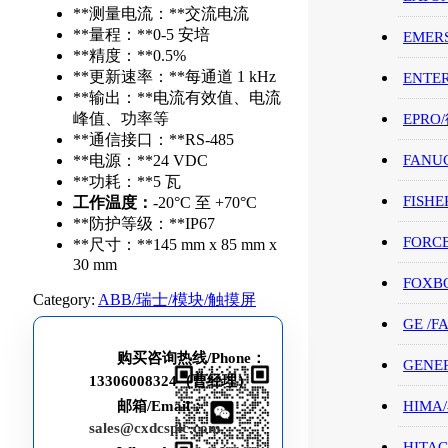
**测量电流：**交流电流
**量程：**0-5 安培
EMER
**精度：**0.5%
**更新速率：**每通道 1 kHz
ENTE
**输出：**电流有效值、电流
峰值、功率等
EPRO
**通信接口：**RS-485
**电源：**24 VDC
FANU
**功耗：**5 瓦
FISHE
工作温度：
-20°C 至 +70°C
**防护等级：**IP67
FORC
**尺寸：**145 mm x 85 mm x
30 mm
FOXB
Category:
ABB/瑞士/模块/触摸屏
GE /
购买咨询热线/Phone：
GENE
13306008324（曹经理）
HIMA
邮箱/Email：
sales@cxdcsplc.com
HITAC