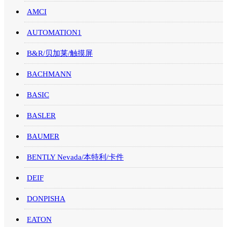
AMCI
AUTOMATION1
B&R/贝加莱/触摸屏
BACHMANN
BASIC
BASLER
BAUMER
BENTLY Nevada/本特利/卡件
DEIF
DONPISHA
EATON