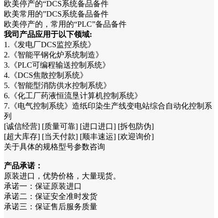
欧美停产的“DCS系统备品备件
欧美常用的”DCS系统备品备件
欧美停产的，常用的“PLC”备品备件
我司产品应用于以下领域:
1.《发电厂DCS监控系统》
2.《智能平钢化炉系统制造》
3.《PLC可编程输送控制系统》
4.《DCS焦散控制系统》
5.《智能型消防供水控制系统》
6.《化工厂药液恒流垦计算机控制系统》
7.《电气控制系统》造纸印染生产线变电站综合自动化控制系
列
[诚信经营] [质量可靠] [进口进口] [拆包防伪]
[超大库存] [当天付款] [顺丰速运] [欢迎询价]
关于具体的规格型号参数咨询
产品承诺：
原装进口，优势价格，大量现货。
承诺一：保证原装进口
承诺二：保证安全准时发货
承诺三：保证售后服务质量