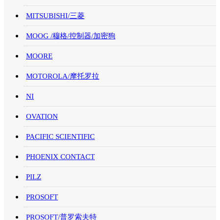
MITSUBISHI/三菱
MOOG /穆格/控制器/加密狗
MOORE
MOTOROLA/摩托罗拉
NI
OVATION
PACIFIC SCIENTIFIC
PHOENIX CONTACT
PILZ
PROSOFT
PROSOFT/普罗索夫特