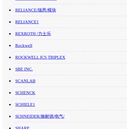
RELIANCE/瑞恩/模块
RELIANCE1
REXROTH /力士乐
Rockwell
ROCKWELL ICS TRIPLEX
SBE INC.
SCANLAB
SCHENCK
SCHIELE1
SCHNEIDER/施耐德/电气/
SHARP