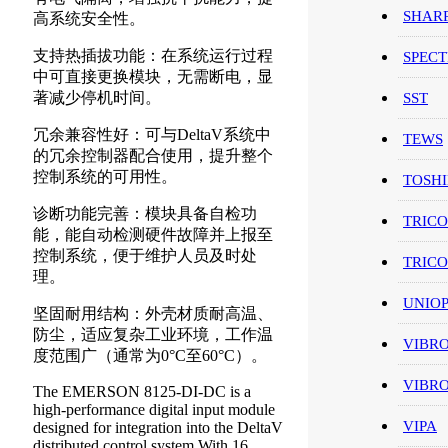
SHAR
高系统安全性。
支持热插拔功能：在系统运行过程
SPEC
中可直接更换模块，无需断电，显
著减少停机时间。
SST
冗余兼容性好：可与DeltaV系统中
TEWS
的冗余控制器配合使用，提升整个
控制系统的可用性。
TOSH
诊断功能完善：模块具备自检功
TRIC
能，能自动检测硬件故障并上报至
控制系统，便于维护人员及时处
TRIC
理。
UNIO
坚固耐用结构：外壳材质耐高温、
防尘，适应复杂工业环境，工作温
VIBR
度范围广（通常为0°C至60°C）。
VIBR
The EMERSON 8125-DI-DC is a
high-performance digital input module
VIPA
designed for integration into the DeltaV
distributed control system.With 16