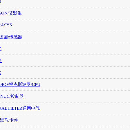
N
SON/艾默生
RASYS
/德国/传感器
C
R
E
ORO/福克斯波罗/CPU
FANUC/控制器
RAL FILTER通用电气
/黑马/卡件