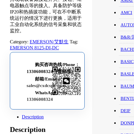
AMAT
电器触点等的接入。具备防护等级
IP20和热插拔功能，可在不中断系
AMCI
统运行的情况下进行更换，适用于
工业自动化系统的信号采集和状态
AUTO
监控。
B&R
Category:
EMERSON/艾默生
Tag:
EMERSON 8125-DI-DC
BACH
BASIC
购买咨询热线/Phone：
13306008324（曹经理）
BASL
邮箱/Email：
sales@cxdcsplc.com
BAUM
WhatsApp：
+86-
BENT
13306008324
DEIF
Description
DONP
Description