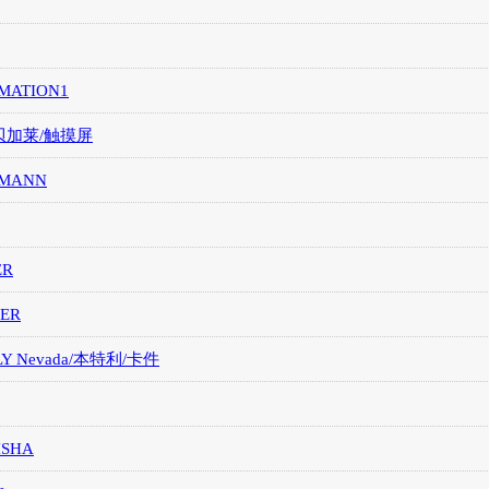
MATION1
/贝加莱/触摸屏
MANN
ER
ER
LY Nevada/本特利/卡件
ISHA