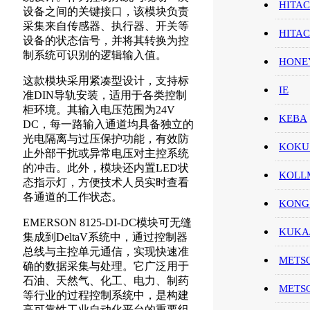
HITAC
设备之间的关键接口，该模块负责
采集来自传感器、执行器、开关等
HITA
设备的状态信号，并将其转换为控
制系统可识别的逻辑输入值。
HON
这款模块采用紧凑型设计，支持标
IE
准DIN导轨安装，适用于各类控制
柜环境。其输入电压范围为24V
KEBA
DC，每一路输入通道均具备独立的
光电隔离与过压保护功能，有效防
KOKU
止外部干扰或异常电压对主控系统
的冲击。此外，模块还内置LED状
KOL
态指示灯，方便技术人员实时查看
各通道的工作状态。
KONG
EMERSON 8125-DI-DC模块可无缝
KUK
集成到DeltaV系统中，通过控制器
总线与主控单元通信，实现快速准
METS
确的数据采集与处理。它广泛用于
石油、天然气、化工、电力、制药
METS
等行业的过程控制系统中，是构建
高可靠性工业自动化平台的重要组