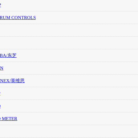
P
TRUM CONTROLS
IBA/东芝
ON
ONEX/英维思
P
O
O METER