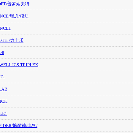
OFT/普罗索夫特
ANCE/瑞恩/模块
ANCE1
OTH /力士乐
ll
ELL ICS TRIPLEX
NC.
LAB
NCK
LE1
EIDER/施耐德/电气/