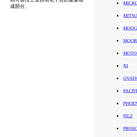
MICR
成部分。
MITS
MOO
MOOR
MOT
NI
OVAT
PACIF
PHOE
PILZ
PROS