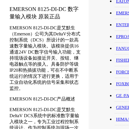
EATO
EMERSON 8125-DI-DC 数字
EMER
量输入模块 原装正品
ENTE
EMERSON 8125-DI-DC是艾默生
（Emerson）公司为其DeltaV分布式
EPRO
控制系统（DCS）所设计的一款高
速数字量输入模块。该模块提供16
FANU
通道24V DC数字信号输入功能，支
持现场设备如接近开关、按钮、继
FISHE
电器触点等的接入。具备防护等级
IP20和热插拔功能，可在不中断系
FORC
统运行的情况下进行更换，适用于
工业自动化系统的信号采集和状态
FOXB
监控。
GE /
EMERSON 8125-DI-DC产品概述
GENE
EMERSON 8125-DI-DC是艾默生
DeltaV DCS系统中的标准数字量输
HIMA
入模块之一，专为工业过程控制系
统设计。作为控制系统与现场一次