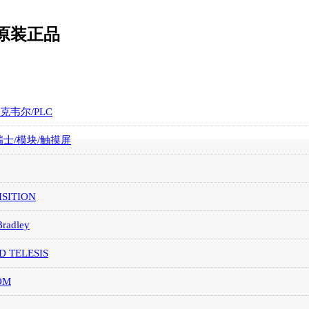
块 原装正品
罗克韦尔/PLC
/瑞士/模块/触摸屏
SITION
Bradley
D TELESIS
OM