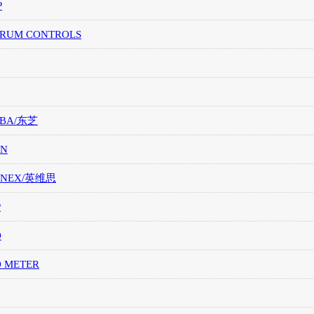
P
TRUM CONTROLS
IBA/东芝
ON
ONEX/英维思
P
O
O METER