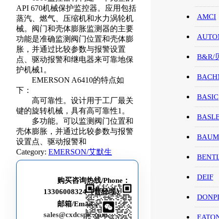
API 670机械保护监控器。应用包括
AMCI
蒸汽、燃气、压缩机和水力涡轮机
械。阀门和壳体膨胀监测器的主要
AUTO
功能是准确监测阀门位置和壳体膨
胀，并通过比较参数与报警设置
B&R
点、驱动报警和继电器来可靠地保
护机械1。
BACH
EMERSON A6410的特点如
下：
BASIC
高可靠性。设计用于工厂最关
键的旋转机械，具有高可靠性1。
BASL
多功能。可以监测阀门位置和
壳体膨胀，并通过比较参数与报警
BAUM
设置点、驱动报警和
Category:
EMERSON/艾默生
BENT
DEIF
购买咨询热线/Phone：
13306008324（曹经理）
DONP
邮箱/Email：
sales@cxdcsplc.com
EATO