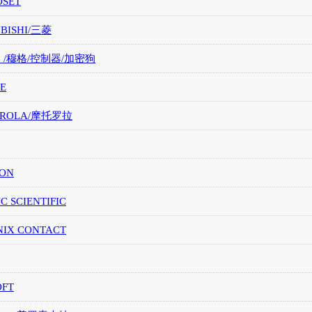
OSET
UBISHI/三菱
G /穆格/控制器/加密狗
E
OROLA/摩托罗拉
ION
IC SCIENTIFIC
NIX CONTACT
OFT