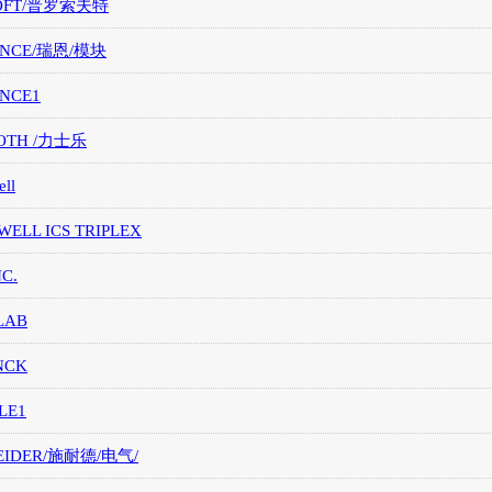
OFT/普罗索夫特
ANCE/瑞恩/模块
ANCE1
OTH /力士乐
ll
ELL ICS TRIPLEX
NC.
LAB
NCK
LE1
EIDER/施耐德/电气/