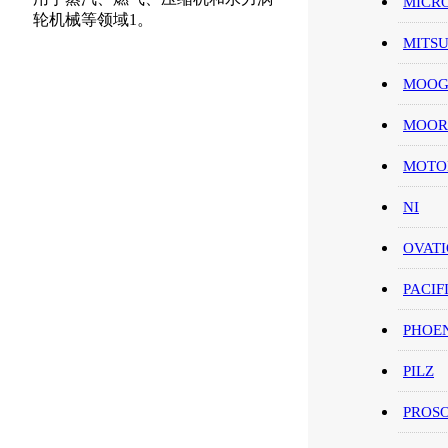
MICR
轮机械等领域1。
MITS
MOO
MOOR
MOT
NI
OVAT
PACIF
PHOE
PILZ
PROS