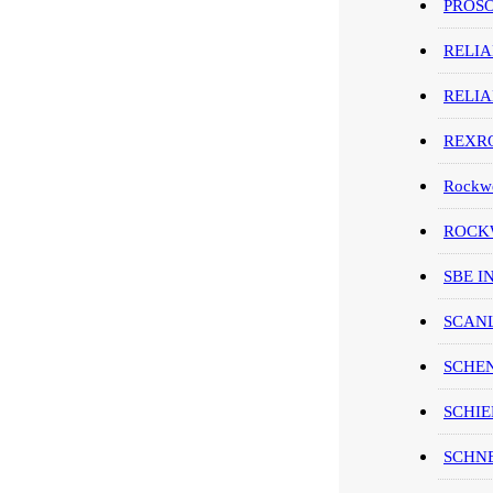
PROS
RELI
RELI
REXR
Rockwe
ROCKW
SBE I
SCAN
SCHE
SCHIE
SCHN