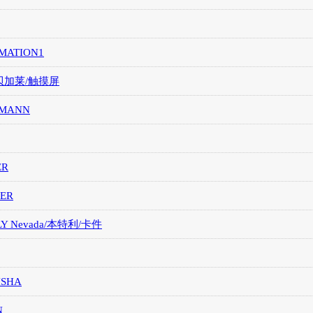
MATION1
/贝加莱/触摸屏
MANN
ER
ER
LY Nevada/本特利/卡件
ISHA
N