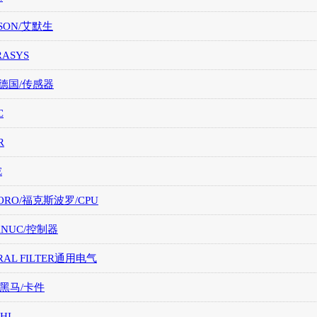
SON/艾默生
RASYS
/德国/传感器
C
R
E
ORO/福克斯波罗/CPU
FANUC/控制器
RAL FILTER通用电气
/黑马/卡件
HI