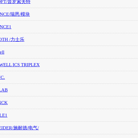
OFT/普罗索夫特
ANCE/瑞恩/模块
ANCE1
OTH /力士乐
ll
ELL ICS TRIPLEX
NC.
LAB
NCK
LE1
EIDER/施耐德/电气/