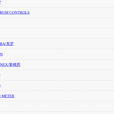
P
TRUM CONTROLS
IBA/东芝
ON
ONEX/英维思
P
O
O METER