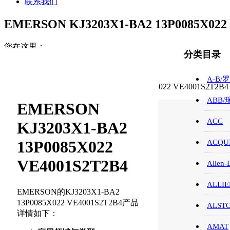
联系我们
EMERSON KJ3203X1-BA2 13P0085X022
您在这里：
分类目录
首页
EMERSON/艾默生
A-B/
EMERSON KJ3203X1-BA2 13P0085X022 VE4001S2T2B4
ABB
EMERSON
ACC
KJ3203X1-BA2
13P0085X022
ACQUI
VE4001S2T2B4
Allen-
ALLIE
EMERSON的KJ3203X1-BA2
13P0085X022 VE4001S2T2B4产品
ALST
详情如下：
AMAT