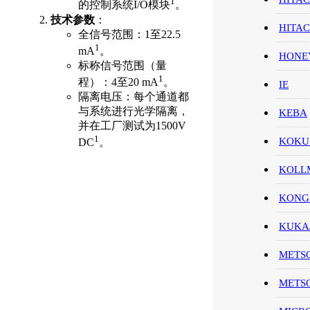
1
的控制系统I/O模块
。
技术参数
：
HITA
全信号范围：1至22.5
1
mA
。
HON
标称信号范围（量
1
程）：4至20 mA
。
IE
隔离电压：每个通道都
与系统进行光学隔离，
KEBA
并在工厂测试为1500V
1
KOKU
DC
。
KOL
KONG
KUK
METS
METS