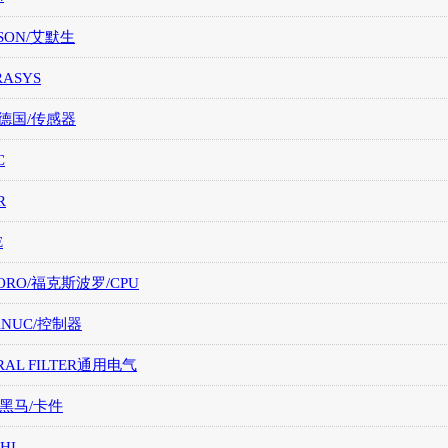
SON/艾默生
RASYS
/德国/传感器
C
R
E
ORO/福克斯波罗/CPU
FANUC/控制器
RAL FILTER通用电气
/黑马/卡件
HI