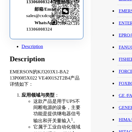
13306008324（曹经理）
邮箱/Email：
EMER
sales@cxdcsplc.com
WhatsApp：
+86-
ENTE
13306008324
EPRO
Description
FANU
Description
FISHE
FORC
EMERSON的KJ3203X1-BA2
13P0085X022 VE4001S2T2B4产品
FOXB
详情如下：
应用领域与类型
：
GE /
这款产品是用于UPS不
间断电源的设备，主要
GENE
功能是提供继电器信号
1
HIMA
输出和开关量输入
。
它属于工业自动化领域
HITAC