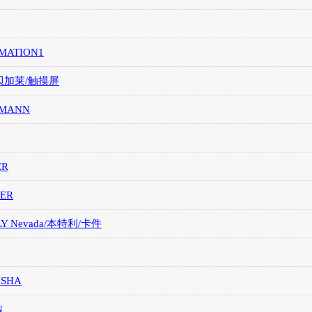
MATION1
/贝加莱/触摸屏
MANN
ER
ER
LY Nevada/本特利/卡件
ISHA
N