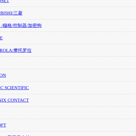
OSET
UBISHI/三菱
G /穆格/控制器/加密狗
E
OROLA/摩托罗拉
ION
IC SCIENTIFIC
NIX CONTACT
OFT