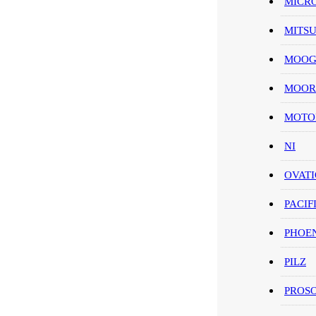
MICR
MITS
MOO
MOOR
MOT
NI
OVAT
PACIF
PHOE
PILZ
PROS