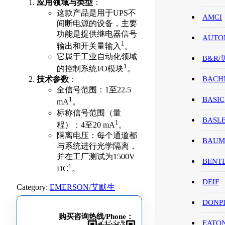
应用领域与类型
：
这款产品是用于UPS不
AMCI
间断电源的设备，主要
功能是提供继电器信号
AUTO
1
输出和开关量输入
。
它属于工业自动化领域
B&R
1
的控制系统I/O模块
。
BACH
技术参数
：
全信号范围：1至22.5
BASIC
1
mA
。
标称信号范围（量
BASL
1
程）：4至20 mA
。
隔离电压：每个通道都
BAUM
与系统进行光学隔离，
并在工厂测试为1500V
BENT
1
DC
。
DEIF
Category:
EMERSON/艾默生
DONP
购买咨询热线/Phone：
EATO