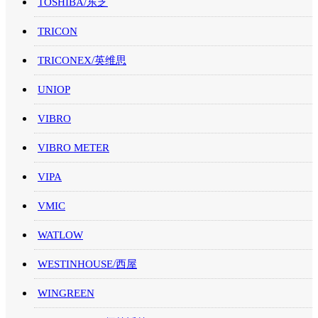
TOSHIBA/东芝
TRICON
TRICONEX/英维思
UNIOP
VIBRO
VIBRO METER
VIPA
VMIC
WATLOW
WESTINHOUSE/西屋
WINGREEN