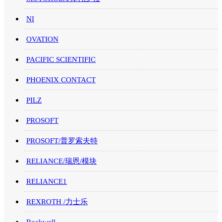
NI
OVATION
PACIFIC SCIENTIFIC
PHOENIX CONTACT
PILZ
PROSOFT
PROSOFT/普罗索夫特
RELIANCE/瑞恩/模块
RELIANCE1
REXROTH /力士乐