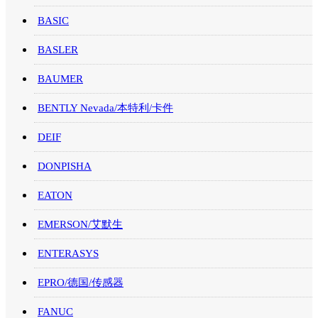
BASIC
BASLER
BAUMER
BENTLY Nevada/本特利/卡件
DEIF
DONPISHA
EATON
EMERSON/艾默生
ENTERASYS
EPRO/德国/传感器
FANUC