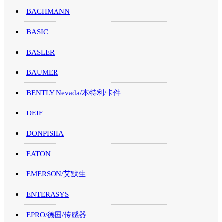
BACHMANN
BASIC
BASLER
BAUMER
BENTLY Nevada/本特利/卡件
DEIF
DONPISHA
EATON
EMERSON/艾默生
ENTERASYS
EPRO/德国/传感器