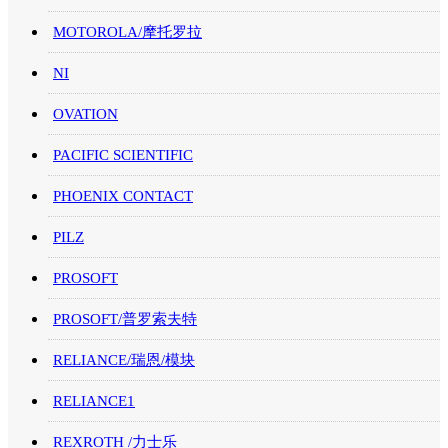
MOTOROLA/摩托罗拉
NI
OVATION
PACIFIC SCIENTIFIC
PHOENIX CONTACT
PILZ
PROSOFT
PROSOFT/普罗索夫特
RELIANCE/瑞恩/模块
RELIANCE1
REXROTH /力士乐