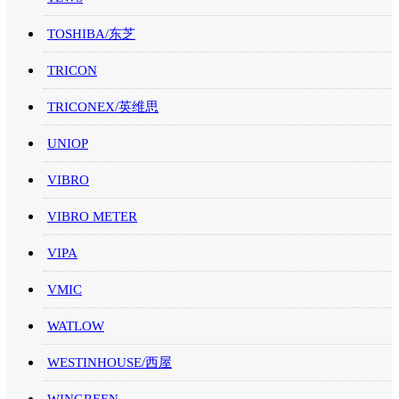
TOSHIBA/东芝
TRICON
TRICONEX/英维思
UNIOP
VIBRO
VIBRO METER
VIPA
VMIC
WATLOW
WESTINHOUSE/西屋