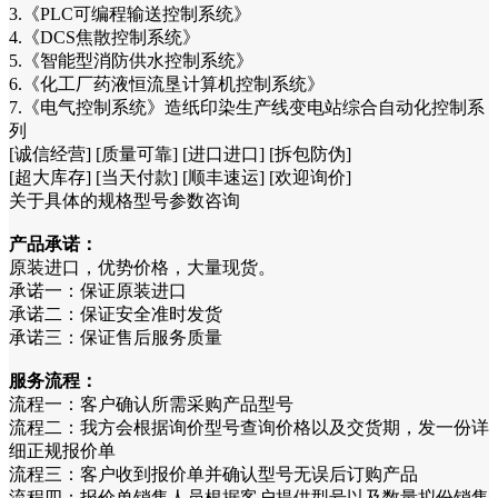
3.《PLC可编程输送控制系统》
4.《DCS焦散控制系统》
5.《智能型消防供水控制系统》
6.《化工厂药液恒流垦计算机控制系统》
7.《电气控制系统》造纸印染生产线变电站综合自动化控制系
列
[诚信经营] [质量可靠] [进口进口] [拆包防伪]
[超大库存] [当天付款] [顺丰速运] [欢迎询价]
关于具体的规格型号参数咨询
产品承诺：
原装进口，优势价格，大量现货。
承诺一：保证原装进口
承诺二：保证安全准时发货
承诺三：保证售后服务质量
服务流程：
流程一：客户确认所需采购产品型号
流程二：我方会根据询价型号查询价格以及交货期，发一份详
细正规报价单
流程三：客户收到报价单并确认型号无误后订购产品
流程四：报价单销售人员根据客户提供型号以及数量拟份销售