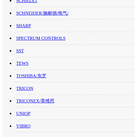
SCHIELE1
SCHNEIDER/施耐德/电气/
SHARP
SPECTRUM CONTROLS
SST
TEWS
TOSHIBA/东芝
TRICON
TRICONEX/英维思
UNIOP
VIBRO