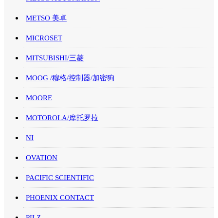
METSO 美卓
MICROSET
MITSUBISHI/三菱
MOOG /穆格/控制器/加密狗
MOORE
MOTOROLA/摩托罗拉
NI
OVATION
PACIFIC SCIENTIFIC
PHOENIX CONTACT
PILZ