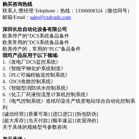
购买咨询热线
联系人:曹经理 Telephone：热线：13306008324（微信同号）
邮箱/Email：
sales@cxdcsplc.com
深圳长欣自动化设备有限公司
欧美停产的“DCS系统备品备件
欧美常用的”DCS系统备品备件
欧美停产的，常用的“PLC”备品备件
我司产品应用于以下领域:
1.《发电厂DCS监控系统》
2.《智能平钢化炉系统制造》
3.《PLC可编程输送控制系统》
4.《DCS焦散控制系统》
5.《智能型消防供水控制系统》
6.《化工厂药液恒流垦计算机控制系统》
7.《电气控制系统》造纸印染生产线变电站综合自动化控制系
列
[诚信经营] [质量可靠] [进口进口] [拆包防伪]
[超大库存] [当天付款] [顺丰速运] [欢迎询价]
关于具体的规格型号参数咨询