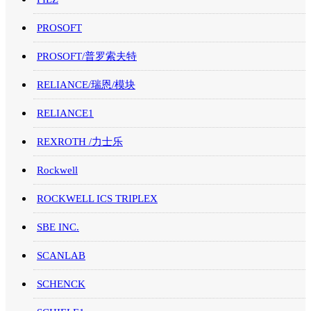
PROSOFT
PROSOFT/普罗索夫特
RELIANCE/瑞恩/模块
RELIANCE1
REXROTH /力士乐
Rockwell
ROCKWELL ICS TRIPLEX
SBE INC.
SCANLAB
SCHENCK