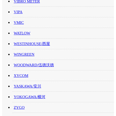
VIBRO METER
VIPA
VMIC
WATLOW
WESTINHOUSE/西屋
WINGREEN
WOODWARD/伍德沃德
XYCOM
YASKAWA/安川
YOKOGAWA/横河
ZYGO