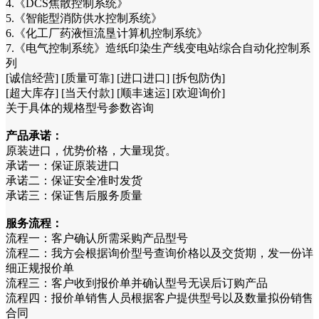
4.《DCS焦散控制系统》
5.《智能型消防供水控制系统》
6.《化工厂药液恒流垦计算机控制系统》
7.《电气控制系统》造纸印染生产线变电站综合自动化控制系
列
[诚信经营] [质量可靠] [进口进口] [拆包防伪]
[超大库存] [当天付款] [顺丰速运] [欢迎询价]
关于具体的规格型号参数咨询
产品承诺：
原装进口，优势价格，大量现货。
承诺一：保证原装进口
承诺二：保证安全准时发货
承诺三：保证售后服务质量
服务流程：
流程一：客户确认所需采购产品型号
流程二：我方会根据询价型号查询价格以及交货期，发一份详
细正规报价单
流程三：客户收到报价单并确认型号无误后订购产品
流程四：报价单销售人员根据客户提供型号以及数量拟份销售
合同