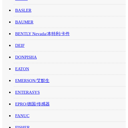
BASLER
BAUMER
BENTLY Nevada/本特利/卡件
DEIF
DONPISHA
EATON
EMERSON/艾默生
ENTERASYS
EPRO/德国/传感器
FANUC
FISHER