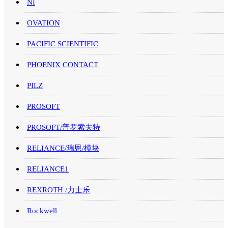
NI
OVATION
PACIFIC SCIENTIFIC
PHOENIX CONTACT
PILZ
PROSOFT
PROSOFT/普罗索夫特
RELIANCE/瑞恩/模块
RELIANCE1
REXROTH /力士乐
Rockwell