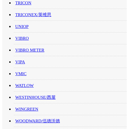
TRICON
TRICONEX/英维思
UNIOP
VIBRO
VIBRO METER
VIPA
VMIC
WATLOW
WESTINHOUSE/西屋
WINGREEN
WOODWARD/伍德沃德