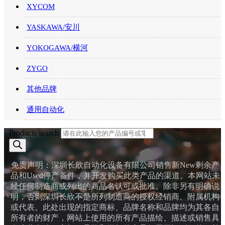
XYCOM
YASKAWA/安川
YOKOGAWA/横河
ZYGO
其他品牌
通用自动化
Products search
免责声明：深圳长欣自动化设备有限公司销售新New剩余产
品和Used停产备件，并开发购买此类产品的渠道。本网站未
经任何制造商或列出的商品名认可或批准。除非另有明确说
明，否则深圳长欣不是所列制造商的授权经销商、附属机构
或代表。此处出现的指定商标、品牌名称和品牌均为其各自
所有者的财产，网站上使用的所有产品描绘、描述或销售具