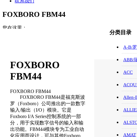
联系我们
FOXBORO FBM44
您在这里：
分类目录
首页
FOXBORO/福克斯波罗/CPU
A-B/
FOXBORO FBM44
ABB
FOXBORO
ACC
FBM44
ACQUI
FOXBORO FBM44
FOXBORO FBM44是福克斯波
Allen-
罗（Foxboro）公司推出的一款数字
输入/输出（I/O）模块。它是
ALLIE
Foxboro I/A Series控制系统的一部
ALST
分，用于实现数字信号的输入和输
出功能。FBM44模块专为工业自动
AMAT
化应用而设计，可与其他Foxboro