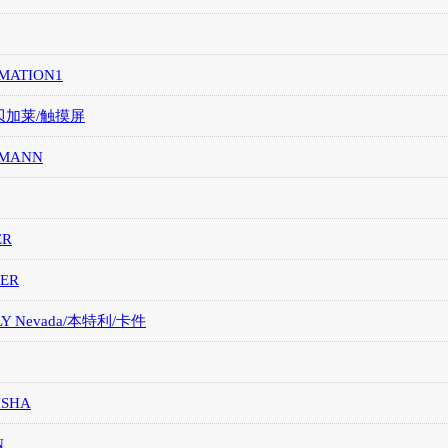
MATION1
/贝加莱/触摸屏
MANN
ER
ER
LY Nevada/本特利/卡件
ISHA
N