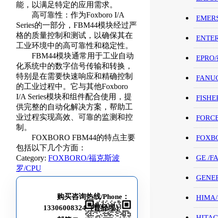
能，以满足特定的应用需求。
高可靠性：作为Foxboro I/A
EMER
Series的一部分，FBM44模块经过严
格的质量控制和测试，以确保其在
ENTE
工业环境中的高可靠性和稳定性。
FBM44模块通常用于工业自动
EPRO
化系统中的数字信号传输和转换，
特别是在需要快速响应和精确控制
FANU
的工业过程中。它与其他Foxboro
I/A Series模块和组件配合使用，提
FISHE
供完整的自动化解决方案，帮助工
业过程实现高效、可靠的监测和控
FORC
制。
FOXBORO FBM44的特点主要
FOXB
包括以下几个方面：
Category:
FOXBORO/福克斯波
GE /
罗/CPU
GENE
购买咨询热线/Phone：
HIMA
13306008324（曹经理）
HITAC