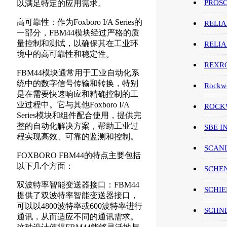
PROS
以满足特定的应用需求。
高可靠性：作为Foxboro I/A Series的
RELI
一部分，FBM44模块经过严格的质
量控制和测试，以确保其在工业环
RELI
境中的高可靠性和稳定性。
REXR
FBM44模块通常用于工业自动化系
统中的数字信号传输和转换，特别
Rockwe
是在需要快速响应和精确控制的工
业过程中。它与其他Foxboro I/A
ROCKW
Series模块和组件配合使用，提供完
整的自动化解决方案，帮助工业过
SBE I
程实现高效、可靠的监测和控制。
SCAN
FOXBORO FBM44的特点主要包括
以下几个方面：
SCHE
双波特率智能变送器接口：FBM44
SCHIE
提供了双波特率智能变送器接口，
可以以4800波特率或600波特率进行
SCHN
通讯，从而适应不同的通讯需求。