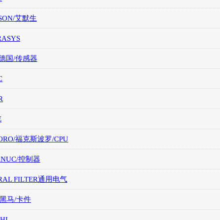
SON/艾默生
RASYS
/德国/传感器
C
R
E
ORO/福克斯波罗/CPU
FANUC/控制器
RAL FILTER通用电气
/黑马/卡件
HI