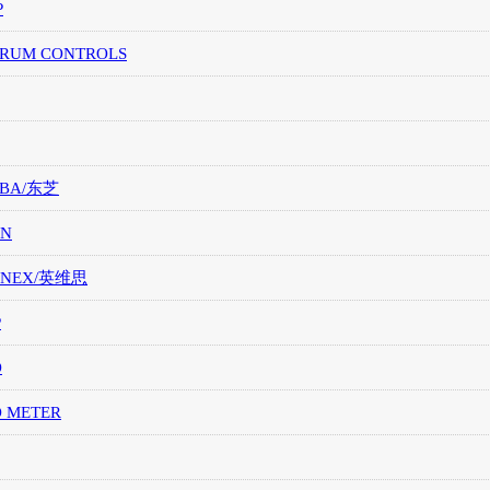
P
TRUM CONTROLS
IBA/东芝
ON
ONEX/英维思
P
O
O METER