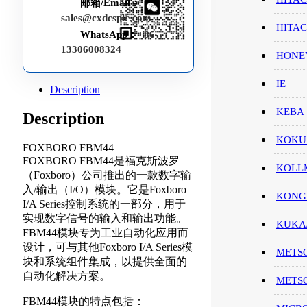
邮箱/Email：
sales@cxdcsplc.com
HITA
WhatsApp：
+86-
13306008324
HON
IE
Description
KEBA
Description
KOKU
FOXBORO FBM44
FOXBORO FBM44是福克斯波罗
KOL
（Foxboro）公司推出的一款数字输
入/输出（I/O）模块。它是Foxboro
KONG
I/A Series控制系统的一部分，用于
实现数字信号的输入和输出功能。
KUK
FBM44模块专为工业自动化应用而
设计，可与其他Foxboro I/A Series模
METS
块和系统组件集成，以提供全面的
自动化解决方案。
METS
FBM44模块的特点包括：