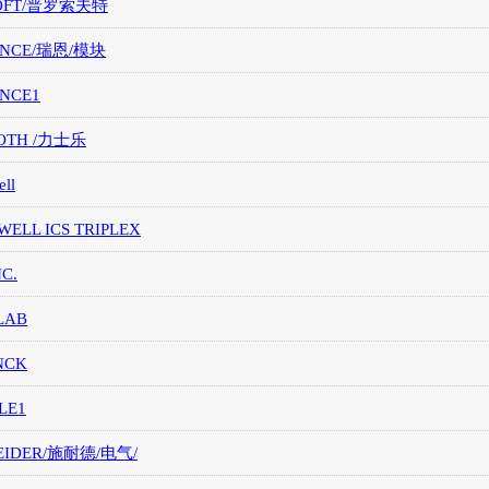
OFT/普罗索夫特
ANCE/瑞恩/模块
ANCE1
OTH /力士乐
ll
ELL ICS TRIPLEX
NC.
LAB
NCK
LE1
EIDER/施耐德/电气/