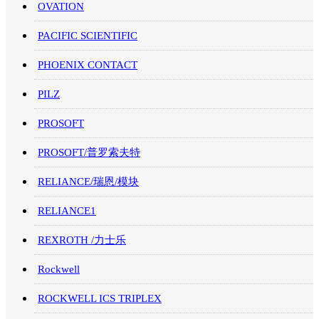
OVATION
PACIFIC SCIENTIFIC
PHOENIX CONTACT
PILZ
PROSOFT
PROSOFT/普罗索夫特
RELIANCE/瑞恩/模块
RELIANCE1
REXROTH /力士乐
Rockwell
ROCKWELL ICS TRIPLEX