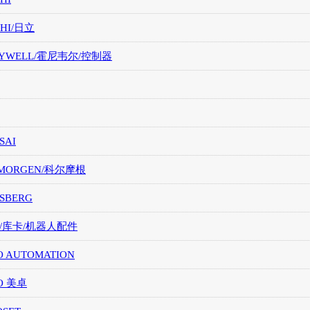
CHI/日立
EYWELL/霍尼韦尔/控制器
SAI
LMORGEN/科尔摩根
SBERG
A/库卡/机器人配件
O AUTOMATION
O 美卓