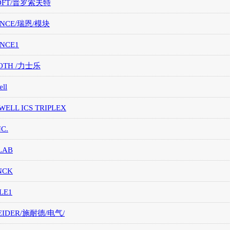
OFT/普罗索夫特
ANCE/瑞恩/模块
ANCE1
OTH /力士乐
ll
ELL ICS TRIPLEX
NC.
LAB
NCK
LE1
EIDER/施耐德/电气/