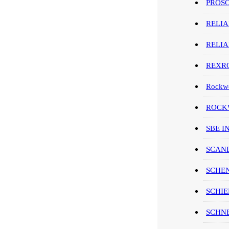
PROS
RELI
RELI
REXR
Rockwe
ROCKW
SBE I
SCAN
SCHE
SCHIE
SCHN