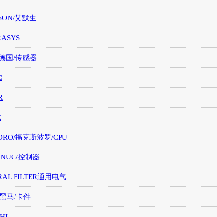
SON/艾默生
RASYS
/德国/传感器
C
R
E
ORO/福克斯波罗/CPU
FANUC/控制器
RAL FILTER通用电气
/黑马/卡件
HI