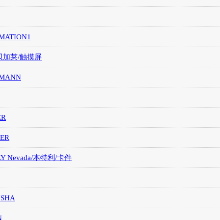
MATION1
/贝加莱/触摸屏
MANN
ER
ER
LY Nevada/本特利/卡件
ISHA
N