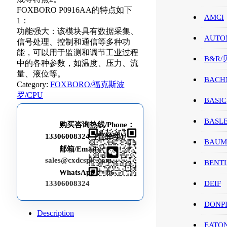
FOXBORO P0916AA的特点如下
AMCI
1：
功能强大：该模块具有数据采集、
AUTO
信号处理、控制和通信等多种功
能，可以用于监测和调节工业过程
B&R
中的各种参数，如温度、压力、流
量、液位等。
BACH
Category:
FOXBORO/福克斯波
罗/CPU
BASIC
BASL
购买咨询热线/Phone：
13306008324（曹经理）
BAUM
邮箱/Email：
sales@cxdcsplc.com
BENT
WhatsApp：
+86-
13306008324
DEIF
DONP
Description
EATO