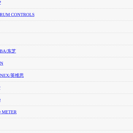
P
TRUM CONTROLS
IBA/东芝
ON
ONEX/英维思
P
O
O METER