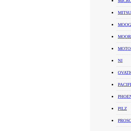
MICR
MITS
MOO
MOOR
MOT
NI
OVAT
PACIF
PHOE
PILZ
PROS