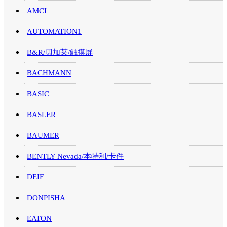
AMCI
AUTOMATION1
B&R/贝加莱/触摸屏
BACHMANN
BASIC
BASLER
BAUMER
BENTLY Nevada/本特利/卡件
DEIF
DONPISHA
EATON