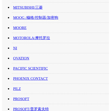
MITSUBISHI/三菱
MOOG /穆格/控制器/加密狗
MOORE
MOTOROLA/摩托罗拉
NI
OVATION
PACIFIC SCIENTIFIC
PHOENIX CONTACT
PILZ
PROSOFT
PROSOFT/普罗索夫特