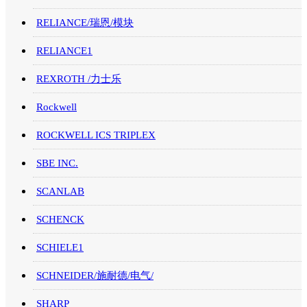
RELIANCE/瑞恩/模块
RELIANCE1
REXROTH /力士乐
Rockwell
ROCKWELL ICS TRIPLEX
SBE INC.
SCANLAB
SCHENCK
SCHIELE1
SCHNEIDER/施耐德/电气/
SHARP