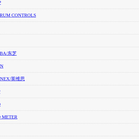
P
TRUM CONTROLS
IBA/东芝
ON
ONEX/英维思
P
O
O METER