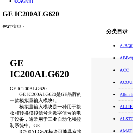
联系我们
GE IC200ALG620
您在这里：
分类目录
首页
GE /FANUC/控制器
A-B/
GE IC200ALG620
ABB
GE
ACC
IC200ALG620
ACQUI
GE IC200ALG620
GE IC200ALG620是GE品牌的
Allen-
一款模拟量输入模块1。
模拟量输入模块是一种用于接
ALLIE
收和转换模拟信号为数字信号的电
ALST
子设备，通常用于工业自动化和控
制系统中。GE
AMAT
IC200ALG620模块可能具有接