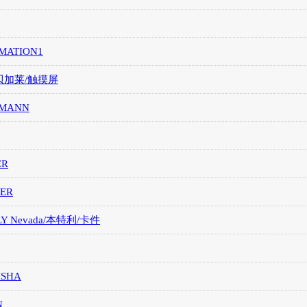
MATION1
/贝加莱/触摸屏
MANN
ER
ER
LY Nevada/本特利/卡件
ISHA
N