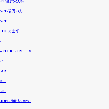
OFT/普罗索夫特
ANCE/瑞恩/模块
ANCE1
OTH /力士乐
ll
ELL ICS TRIPLEX
NC.
LAB
NCK
LE1
EIDER/施耐德/电气/