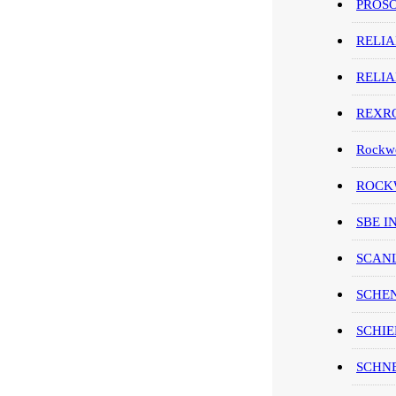
PROS
RELI
RELI
REXR
Rockwe
ROCKW
SBE I
SCAN
SCHE
SCHIE
SCHN