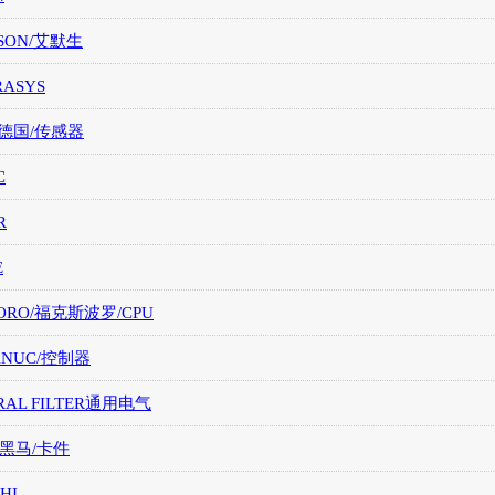
SON/艾默生
RASYS
/德国/传感器
C
R
E
ORO/福克斯波罗/CPU
FANUC/控制器
RAL FILTER通用电气
/黑马/卡件
HI