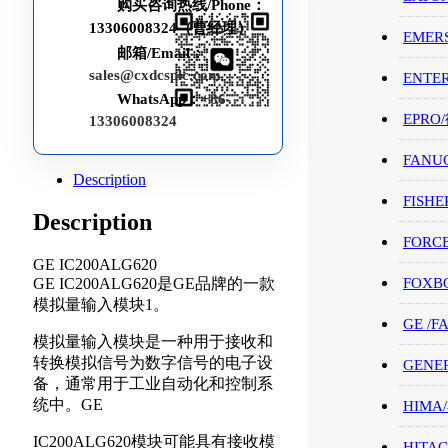
购买咨询热线/Phone：
13306008324（曹经理）
EMER
邮箱/Email：
sales@cxdcsplc.com
ENTE
WhatsApp：
+86-
EPRO
13306008324
FANU
Description
FISHE
Description
FORC
GE IC200ALG620
GE IC200ALG620是GE品牌的一款
FOXB
模拟量输入模块1。
GE /
模拟量输入模块是一种用于接收和
转换模拟信号为数字信号的电子设
GENE
备，通常用于工业自动化和控制系
统中。GE
HIMA
IC200ALG620模块可能具有接收模
HITAC