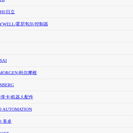
CHI/日立
EYWELL/霍尼韦尔/控制器
SAI
LMORGEN/科尔摩根
SBERG
A/库卡/机器人配件
O AUTOMATION
O 美卓