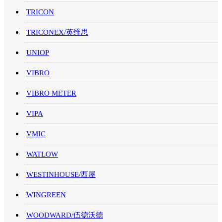
TRICON
TRICONEX/英维思
UNIOP
VIBRO
VIBRO METER
VIPA
VMIC
WATLOW
WESTINHOUSE/西屋
WINGREEN
WOODWARD/伍德沃德