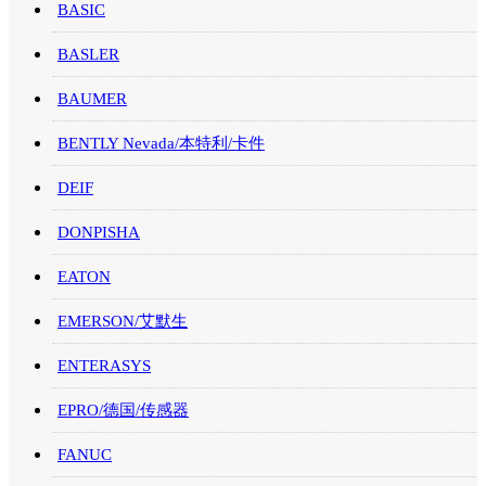
BASIC
BASLER
BAUMER
BENTLY Nevada/本特利/卡件
DEIF
DONPISHA
EATON
EMERSON/艾默生
ENTERASYS
EPRO/德国/传感器
FANUC