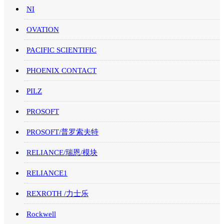
NI
OVATION
PACIFIC SCIENTIFIC
PHOENIX CONTACT
PILZ
PROSOFT
PROSOFT/普罗索夫特
RELIANCE/瑞恩/模块
RELIANCE1
REXROTH /力士乐
Rockwell