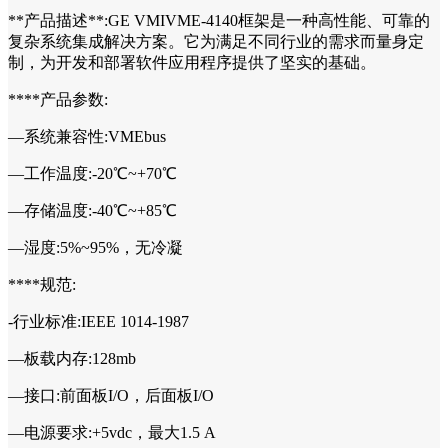
**产品描述**:GE VMIVME-4140框架是一种高性能、可靠的
复杂系统集成解决方案。它为满足不同行业的需求而量身定
制，为开发和部署软件应用程序提供了坚实的基础。
****产品参数:
—系统兼容性:VMEbus
—工作温度:-20℃~+70℃
—存储温度:-40℃~+85℃
—湿度:5%~95%，无冷凝
****规范:
-行业标准:IEEE 1014-1987
—板载内存:128mb
—接口:前面板I/O，后面板I/O
—电源要求:+5vdc，最大1.5 A