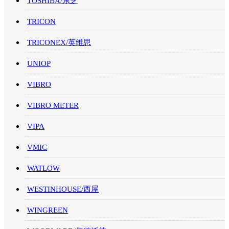
TOSHIBA/东芝
TRICON
TRICONEX/英维思
UNIOP
VIBRO
VIBRO METER
VIPA
VMIC
WATLOW
WESTINHOUSE/西屋
WINGREEN