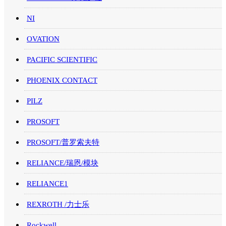
NI
OVATION
PACIFIC SCIENTIFIC
PHOENIX CONTACT
PILZ
PROSOFT
PROSOFT/普罗索夫特
RELIANCE/瑞恩/模块
RELIANCE1
REXROTH /力士乐
Rockwell