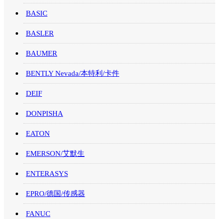
BASIC
BASLER
BAUMER
BENTLY Nevada/本特利/卡件
DEIF
DONPISHA
EATON
EMERSON/艾默生
ENTERASYS
EPRO/德国/传感器
FANUC