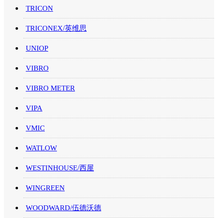
TRICON
TRICONEX/英维思
UNIOP
VIBRO
VIBRO METER
VIPA
VMIC
WATLOW
WESTINHOUSE/西屋
WINGREEN
WOODWARD/伍德沃德