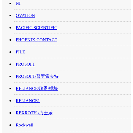
NI
OVATION
PACIFIC SCIENTIFIC
PHOENIX CONTACT
PILZ
PROSOFT
PROSOFT/普罗索夫特
RELIANCE/瑞恩/模块
RELIANCE1
REXROTH /力士乐
Rockwell