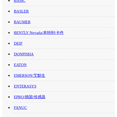
BASIC
BASLER
BAUMER
BENTLY Nevada/本特利/卡件
DEIF
DONPISHA
EATON
EMERSON/艾默生
ENTERASYS
EPRO/德国/传感器
FANUC