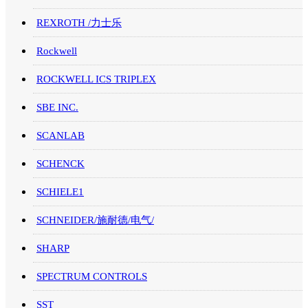
REXROTH /力士乐
Rockwell
ROCKWELL ICS TRIPLEX
SBE INC.
SCANLAB
SCHENCK
SCHIELE1
SCHNEIDER/施耐德/电气/
SHARP
SPECTRUM CONTROLS
SST