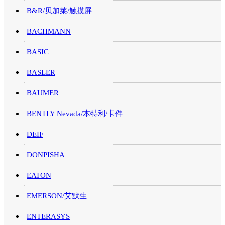
B&R/贝加莱/触摸屏
BACHMANN
BASIC
BASLER
BAUMER
BENTLY Nevada/本特利/卡件
DEIF
DONPISHA
EATON
EMERSON/艾默生
ENTERASYS