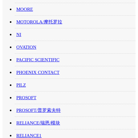
MOORE
MOTOROLA/摩托罗拉
NI
OVATION
PACIFIC SCIENTIFIC
PHOENIX CONTACT
PILZ
PROSOFT
PROSOFT/普罗索夫特
RELIANCE/瑞恩/模块
RELIANCE1