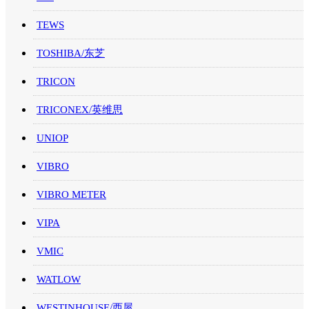
TEWS
TOSHIBA/东芝
TRICON
TRICONEX/英维思
UNIOP
VIBRO
VIBRO METER
VIPA
VMIC
WATLOW
WESTINHOUSE/西屋