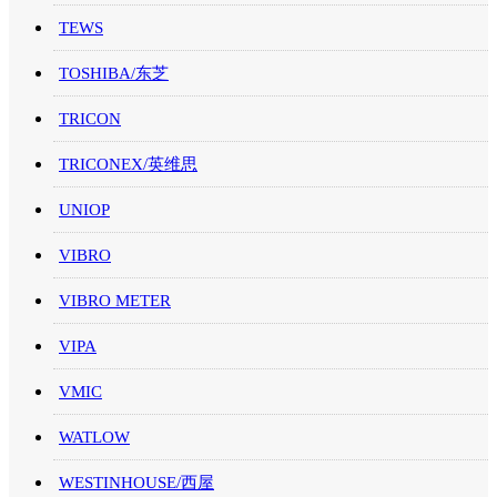
TEWS
TOSHIBA/东芝
TRICON
TRICONEX/英维思
UNIOP
VIBRO
VIBRO METER
VIPA
VMIC
WATLOW
WESTINHOUSE/西屋