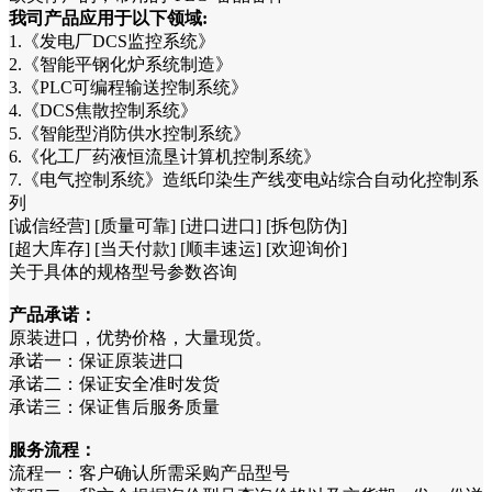
我司产品应用于以下领域:
1.《发电厂DCS监控系统》
2.《智能平钢化炉系统制造》
3.《PLC可编程输送控制系统》
4.《DCS焦散控制系统》
5.《智能型消防供水控制系统》
6.《化工厂药液恒流垦计算机控制系统》
7.《电气控制系统》造纸印染生产线变电站综合自动化控制系
列
[诚信经营] [质量可靠] [进口进口] [拆包防伪]
[超大库存] [当天付款] [顺丰速运] [欢迎询价]
关于具体的规格型号参数咨询
产品承诺：
原装进口，优势价格，大量现货。
承诺一：保证原装进口
承诺二：保证安全准时发货
承诺三：保证售后服务质量
服务流程：
流程一：客户确认所需采购产品型号