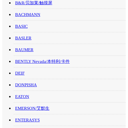
B&R/贝加莱/触摸屏
BACHMANN
BASIC
BASLER
BAUMER
BENTLY Nevada/本特利/卡件
DEIF
DONPISHA
EATON
EMERSON/艾默生
ENTERASYS