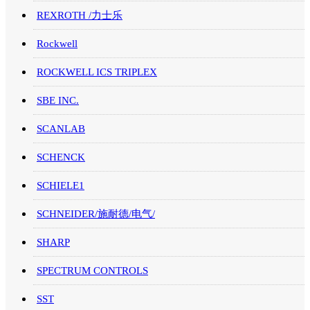
REXROTH /力士乐
Rockwell
ROCKWELL ICS TRIPLEX
SBE INC.
SCANLAB
SCHENCK
SCHIELE1
SCHNEIDER/施耐德/电气/
SHARP
SPECTRUM CONTROLS
SST