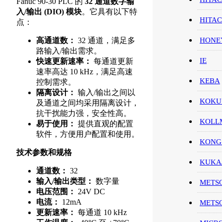
Fanuc 90-30 PLC 的
32 通道数字输
入/输出 (DIO) 模块
。它具有以下特
HITA
点：
HON
高通道数：
32 通道，满足多
路输入/输出需求。
IE
快速更新速率：
每通道更新
速率高达 10 kHz，满足高速
KEBA
控制需求。
隔离设计：
输入/输出之间以
KOKU
及通道之间均采用隔离设计，
抗干扰能力强，安全性高。
KOL
易于使用：
提供直观的配置
软件，方便用户配置和使用。
KONG
技术参数和规格
KUK
通道数：
32
输入/输出类型：
数字量
METS
电压范围：
24V DC
电流：
12mA
METS
更新速率：
每通道 10 kHz