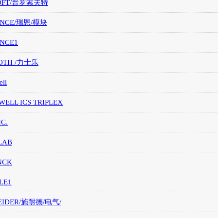
OFT/普罗索夫特
ANCE/瑞恩/模块
ANCE1
OTH /力士乐
ll
ELL ICS TRIPLEX
NC.
LAB
NCK
LE1
EIDER/施耐德/电气/