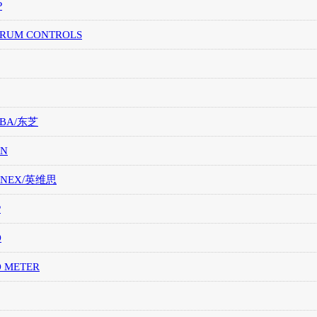
P
TRUM CONTROLS
IBA/东芝
ON
ONEX/英维思
P
O
O METER