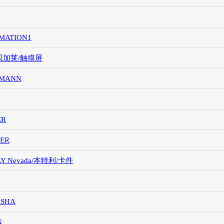
MATION1
/贝加莱/触摸屏
MANN
ER
ER
LY Nevada/本特利/卡件
ISHA
N