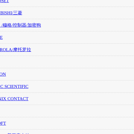
OSET
UBISHI/三菱
G /穆格/控制器/加密狗
E
OROLA/摩托罗拉
ION
IC SCIENTIFIC
NIX CONTACT
OFT