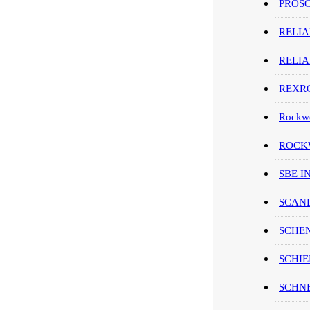
PROS
RELI
RELI
REXR
Rockwe
ROCKW
SBE I
SCAN
SCHE
SCHIE
SCHN