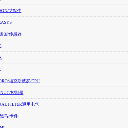
SON/艾默生
RASYS
/德国/传感器
C
R
E
ORO/福克斯波罗/CPU
FANUC/控制器
RAL FILTER通用电气
/黑马/卡件
HI