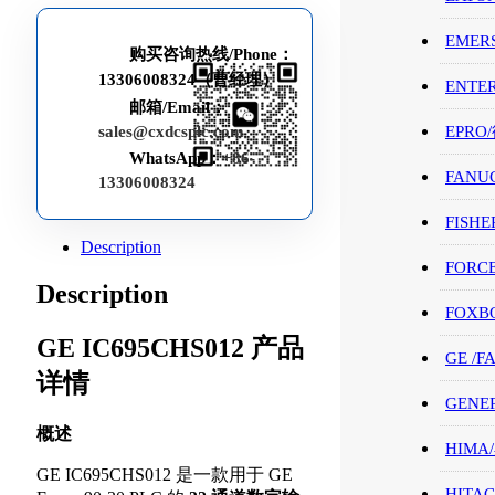
EMER
购买咨询热线/Phone：
13306008324（曹经理）
ENTE
邮箱/Email：
sales@cxdcsplc.com
EPRO
WhatsApp：
+86-
FANU
13306008324
FISHE
Description
FORC
Description
FOXB
GE IC695CHS012 产品
GE /
详情
GENE
概述
HIMA
GE IC695CHS012 是一款用于 GE
HITAC