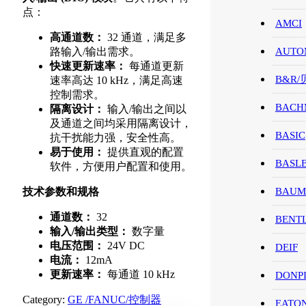
点：
AMCI
高通道数：
32 通道，满足多
路输入/输出需求。
AUTO
快速更新速率：
每通道更新
B&R
速率高达 10 kHz，满足高速
控制需求。
BACH
隔离设计：
输入/输出之间以
及通道之间均采用隔离设计，
BASIC
抗干扰能力强，安全性高。
易于使用：
提供直观的配置
BASL
软件，方便用户配置和使用。
技术参数和规格
BAUM
通道数：
32
BENT
输入/输出类型：
数字量
电压范围：
24V DC
DEIF
电流：
12mA
更新速率：
每通道 10 kHz
DONP
Category:
GE /FANUC/控制器
EATO