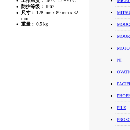
工作温度：
-40°C 至 +70°C
MICR
防护等级：
IP67
MITS
尺寸：
128 mm x 89 mm x 32
mm
重量：
0.5 kg
MOO
MOOR
MOT
NI
OVAT
PACIF
PHOE
PILZ
PROS