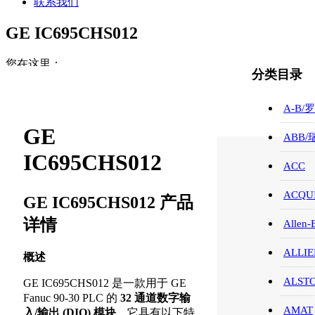
联系我们
GE IC695CHS012
您在这里：
分类目录
首页
GE /FANUC/控制器
A-B/
GE IC695CHS012
GE
ABB
IC695CHS012
ACC
ACQUI
GE IC695CHS012 产品
详情
Allen-
ALLIE
概述
ALST
GE IC695CHS012 是一款用于 GE
Fanuc 90-30 PLC 的
32 通道数字输
AMAT
入/输出 (DIO) 模块
。它具有以下特