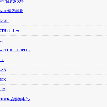
OFT/普罗索夫特
ANCE/瑞恩/模块
ANCE1
OTH /力士乐
ll
ELL ICS TRIPLEX
NC.
LAB
NCK
LE1
EIDER/施耐德/电气/