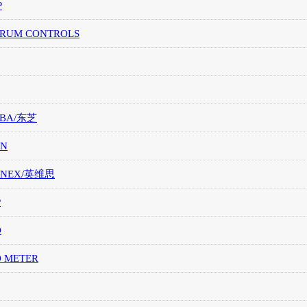
P
TRUM CONTROLS
IBA/东芝
ON
ONEX/英维思
P
O
O METER