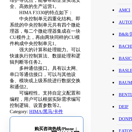
维护等优点，能够帮助企业实现安
全、高效的生产运营1。
AMCI
HIMA F3330的特点如下：
中央控制单元四重化结构。即
AUTO
系统的中央控制单元共有四个微处
理器，每二个微处理器集成在一块
B&R
CU模件上，再由两块同样的CU模
件构成中央控制单元1。
BACH
强大的计算和处理能力。可以
快速执行控制算法、数据处理和逻
BASIC
辑判断等任务2。
多种通信接口。具有以太网、
BASL
串口等通信接口，可以与其他设
备、模块或上级系统进行数据交换
BAUM
和通信2。
可编程性。支持自定义配置和
BENT
编程，用户可以根据实际需求编写
控制逻辑、设置参数等2。
DEIF
Category:
HIMA/黑马/卡件
DONP
购买咨询热线/Phone：
EATO