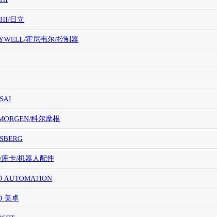
CHI/日立
EYWELL/霍尼韦尔/控制器
SAI
LMORGEN/科尔摩根
SBERG
A/库卡/机器人配件
O AUTOMATION
O 美卓