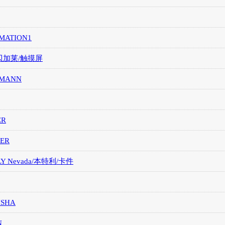
MATION1
/贝加莱/触摸屏
MANN
ER
ER
LY Nevada/本特利/卡件
ISHA
N