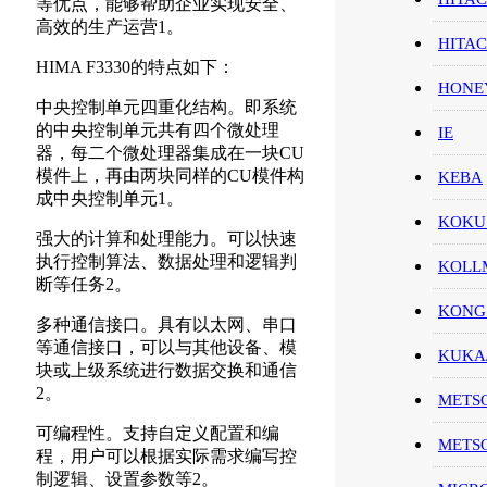
等优点，能够帮助企业实现安全、
高效的生产运营1。
HITA
HIMA F3330的特点如下：
HON
中央控制单元四重化结构。即系统
的中央控制单元共有四个微处理
IE
器，每二个微处理器集成在一块CU
模件上，再由两块同样的CU模件构
KEBA
成中央控制单元1。
KOKU
强大的计算和处理能力。可以快速
执行控制算法、数据处理和逻辑判
KOL
断等任务2。
KONG
多种通信接口。具有以太网、串口
等通信接口，可以与其他设备、模
KUK
块或上级系统进行数据交换和通信
2。
METS
可编程性。支持自定义配置和编
METS
程，用户可以根据实际需求编写控
制逻辑、设置参数等2。