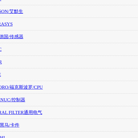
SON/艾默生
RASYS
/德国/传感器
C
R
E
ORO/福克斯波罗/CPU
FANUC/控制器
RAL FILTER通用电气
/黑马/卡件
HI