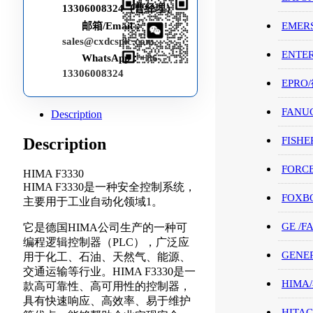
13306008324（曹经理）
EMER
邮箱/Email：
sales@cxdcsplc.com
ENTE
WhatsApp：
+86-
13306008324
EPRO
FANU
Description
Description
FISHE
FORC
HIMA F3330
HIMA F3330是一种安全控制系统，
FOXB
主要用于工业自动化领域1。
GE /
它是德国HIMA公司生产的一种可
编程逻辑控制器（PLC），广泛应
GENE
用于化工、石油、天然气、能源、
交通运输等行业。HIMA F3330是一
HIMA
款高可靠性、高可用性的控制器，
具有快速响应、高效率、易于维护
HITAC