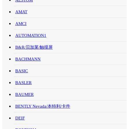
AMAT
AMCI
AUTOMATION1
B&R/贝加莱/触摸屏
BACHMANN
BASIC
BASLER
BAUMER
BENTLY Nevada/本特利/卡件
DEIF