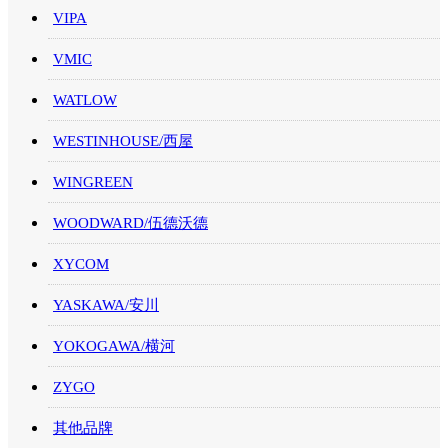
VIPA
VMIC
WATLOW
WESTINHOUSE/西屋
WINGREEN
WOODWARD/伍德沃德
XYCOM
YASKAWA/安川
YOKOGAWA/横河
ZYGO
其他品牌