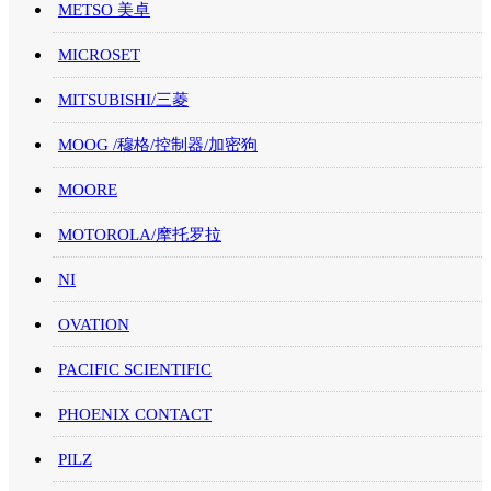
METSO 美卓
MICROSET
MITSUBISHI/三菱
MOOG /穆格/控制器/加密狗
MOORE
MOTOROLA/摩托罗拉
NI
OVATION
PACIFIC SCIENTIFIC
PHOENIX CONTACT
PILZ