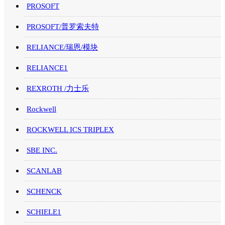
PROSOFT
PROSOFT/普罗索夫特
RELIANCE/瑞恩/模块
RELIANCE1
REXROTH /力士乐
Rockwell
ROCKWELL ICS TRIPLEX
SBE INC.
SCANLAB
SCHENCK
SCHIELE1