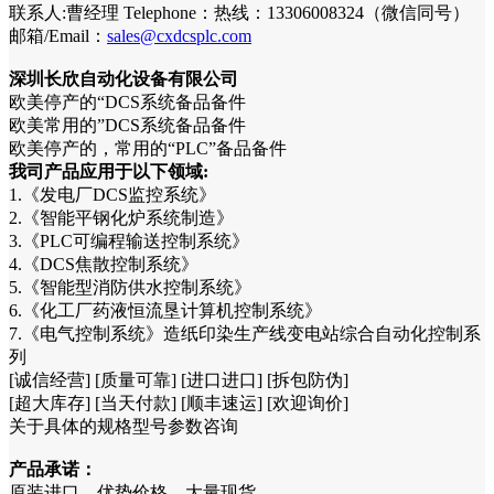
联系人:曹经理 Telephone：热线：13306008324（微信同号）
邮箱/Email：
sales@cxdcsplc.com
深圳长欣自动化设备有限公司
欧美停产的“DCS系统备品备件
欧美常用的”DCS系统备品备件
欧美停产的，常用的“PLC”备品备件
我司产品应用于以下领域:
1.《发电厂DCS监控系统》
2.《智能平钢化炉系统制造》
3.《PLC可编程输送控制系统》
4.《DCS焦散控制系统》
5.《智能型消防供水控制系统》
6.《化工厂药液恒流垦计算机控制系统》
7.《电气控制系统》造纸印染生产线变电站综合自动化控制系
列
[诚信经营] [质量可靠] [进口进口] [拆包防伪]
[超大库存] [当天付款] [顺丰速运] [欢迎询价]
关于具体的规格型号参数咨询
产品承诺：
原装进口，优势价格，大量现货。