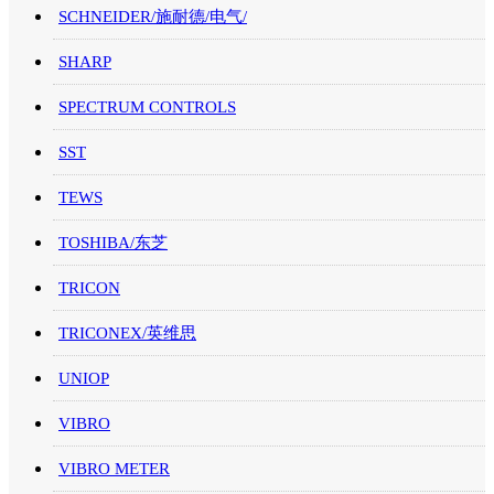
SCHNEIDER/施耐德/电气/
SHARP
SPECTRUM CONTROLS
SST
TEWS
TOSHIBA/东芝
TRICON
TRICONEX/英维思
UNIOP
VIBRO
VIBRO METER