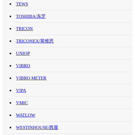
TEWS
TOSHIBA/东芝
TRICON
TRICONEX/英维思
UNIOP
VIBRO
VIBRO METER
VIPA
VMIC
WATLOW
WESTINHOUSE/西屋