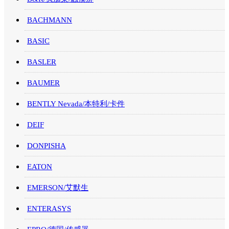
BACHMANN
BASIC
BASLER
BAUMER
BENTLY Nevada/本特利/卡件
DEIF
DONPISHA
EATON
EMERSON/艾默生
ENTERASYS