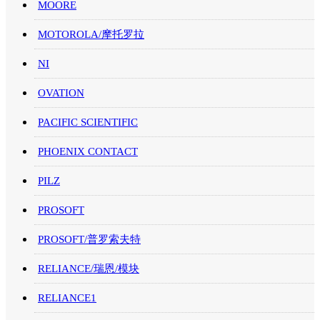
MOORE
MOTOROLA/摩托罗拉
NI
OVATION
PACIFIC SCIENTIFIC
PHOENIX CONTACT
PILZ
PROSOFT
PROSOFT/普罗索夫特
RELIANCE/瑞恩/模块
RELIANCE1