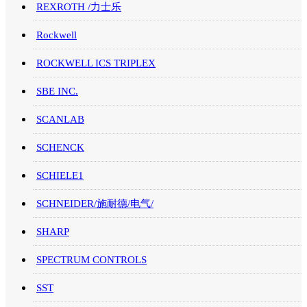
REXROTH /力士乐
Rockwell
ROCKWELL ICS TRIPLEX
SBE INC.
SCANLAB
SCHENCK
SCHIELE1
SCHNEIDER/施耐德/电气/
SHARP
SPECTRUM CONTROLS
SST