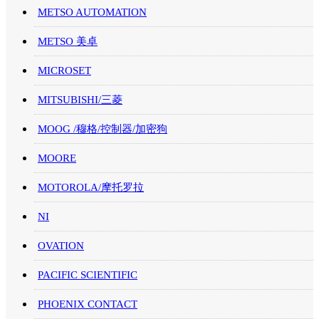
METSO AUTOMATION
METSO 美卓
MICROSET
MITSUBISHI/三菱
MOOG /穆格/控制器/加密狗
MOORE
MOTOROLA/摩托罗拉
NI
OVATION
PACIFIC SCIENTIFIC
PHOENIX CONTACT