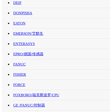
DEIF
DONPISHA
EATON
EMERSON/艾默生
ENTERASYS
EPRO/德国/传感器
FANUC
FISHER
FORCE
FOXBORO/福克斯波罗/CPU
GE /FANUC/控制器