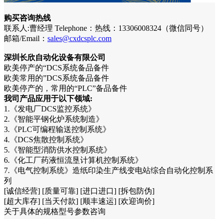
购买咨询热线
联系人:曹经理 Telephone：热线：13306008324（微信同号）
邮箱/Email：
sales@cxdcsplc.com
深圳长欣自动化设备有限公司
欧美停产的“DCS系统备品备件
欧美常用的”DCS系统备品备件
欧美停产的，常用的“PLC”备品备件
我司产品应用于以下领域:
1.《发电厂DCS监控系统》
2.《智能平钢化炉系统制造》
3.《PLC可编程输送控制系统》
4.《DCS焦散控制系统》
5.《智能型消防供水控制系统》
6.《化工厂药液恒流垦计算机控制系统》
7.《电气控制系统》造纸印染生产线变电站综合自动化控制系
列
[诚信经营] [质量可靠] [进口进口] [拆包防伪]
[超大库存] [当天付款] [顺丰速运] [欢迎询价]
关于具体的规格型号参数咨询