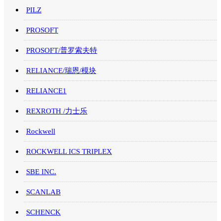
PILZ
PROSOFT
PROSOFT/普罗索夫特
RELIANCE/瑞恩/模块
RELIANCE1
REXROTH /力士乐
Rockwell
ROCKWELL ICS TRIPLEX
SBE INC.
SCANLAB
SCHENCK