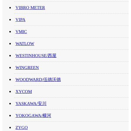
VIBRO METER
VIPA
VMIC
WATLOW
WESTINHOUSE/西屋
WINGREEN
WOODWARD/伍德沃德
XYCOM
YASKAWA/安川
YOKOGAWA/横河
ZYGO