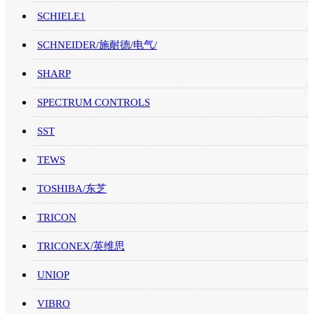
SCHIELE1
SCHNEIDER/施耐德/电气/
SHARP
SPECTRUM CONTROLS
SST
TEWS
TOSHIBA/东芝
TRICON
TRICONEX/英维思
UNIOP
VIBRO