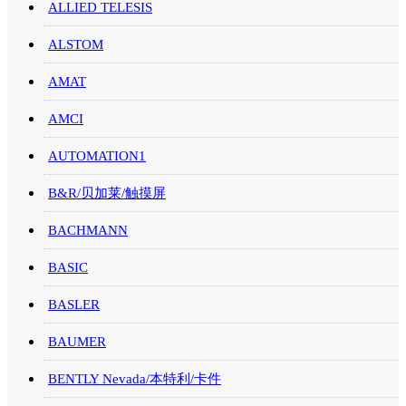
ALLIED TELESIS
ALSTOM
AMAT
AMCI
AUTOMATION1
B&R/贝加莱/触摸屏
BACHMANN
BASIC
BASLER
BAUMER
BENTLY Nevada/本特利/卡件