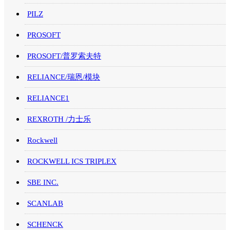
PILZ
PROSOFT
PROSOFT/普罗索夫特
RELIANCE/瑞恩/模块
RELIANCE1
REXROTH /力士乐
Rockwell
ROCKWELL ICS TRIPLEX
SBE INC.
SCANLAB
SCHENCK