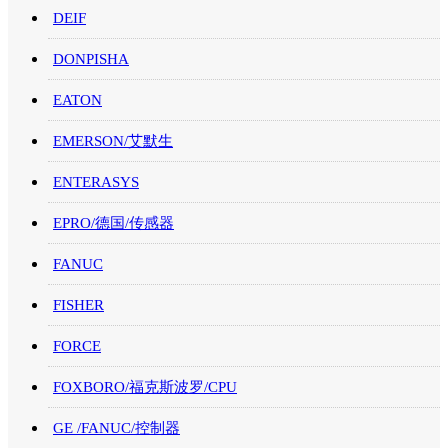
DEIF
DONPISHA
EATON
EMERSON/艾默生
ENTERASYS
EPRO/德国/传感器
FANUC
FISHER
FORCE
FOXBORO/福克斯波罗/CPU
GE /FANUC/控制器