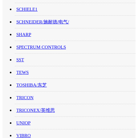
SCHIELE1
SCHNEIDER/施耐德/电气/
SHARP
SPECTRUM CONTROLS
SST
TEWS
TOSHIBA/东芝
TRICON
TRICONEX/英维思
UNIOP
VIBRO