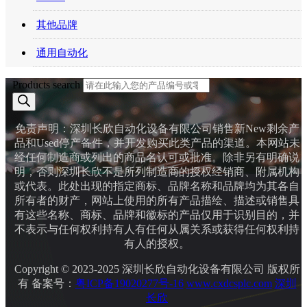
其他品牌
通用自动化
Products search
免责声明：深圳长欣自动化设备有限公司销售新New剩余产
品和Used停产备件，并开发购买此类产品的渠道。本网站未
经任何制造商或列出的商品名认可或批准。除非另有明确说
明，否则深圳长欣不是所列制造商的授权经销商、附属机构
或代表。此处出现的指定商标、品牌名称和品牌均为其各自
所有者的财产，网站上使用的所有产品描绘、描述或销售具
有这些名称、商标、品牌和徽标的产品仅用于识别目的，并
不表示与任何权利持有人有任何从属关系或获得任何权利持
有人的授权。
Copyright © 2023-2025 深圳长欣自动化设备有限公司 版权所
有 备案号：
粤ICP备19020277号-16
www.cxdcsplc.com
深圳
长欣