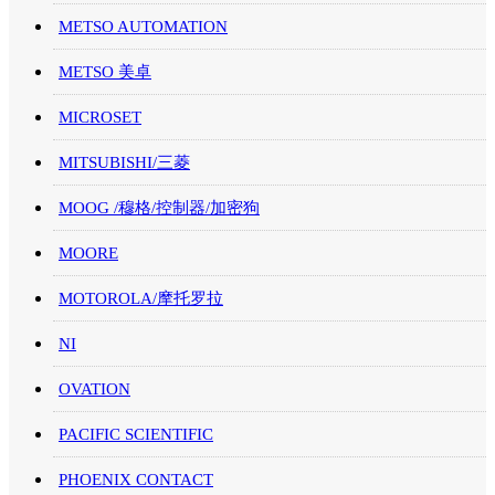
METSO AUTOMATION
METSO 美卓
MICROSET
MITSUBISHI/三菱
MOOG /穆格/控制器/加密狗
MOORE
MOTOROLA/摩托罗拉
NI
OVATION
PACIFIC SCIENTIFIC
PHOENIX CONTACT