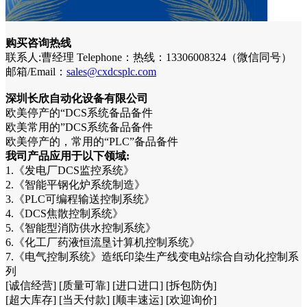
购买咨询热线
联系人:曹经理 Telephone：热线：13306008324（微信同号）
邮箱/Email：
sales@cxdcsplc.com
深圳长欣自动化设备有限公司
欧美停产的“DCS系统备品备件
欧美常用的”DCS系统备品备件
欧美停产的，常用的“PLC”备品备件
我司产品应用于以下领域:
1.《发电厂DCS监控系统》
2.《智能平钢化炉系统制造》
3.《PLC可编程输送控制系统》
4.《DCS焦散控制系统》
5.《智能型消防供水控制系统》
6.《化工厂药液恒流垦计算机控制系统》
7.《电气控制系统》造纸印染生产线变电站综合自动化控制系
列
[诚信经营] [质量可靠] [进口进口] [拆包防伪]
[超大库存] [当天付款] [顺丰速运] [欢迎询价]