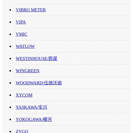
VIBRO METER
VIPA
VMIC
WATLOW
WESTINHOUSE/西屋
WINGREEN
WOODWARD/伍德沃德
XYCOM
YASKAWA/安川
YOKOGAWA/横河
ZYGO