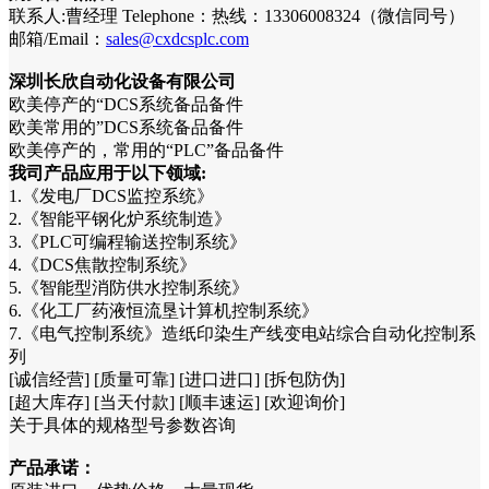
联系人:曹经理 Telephone：热线：13306008324（微信同号）
邮箱/Email：
sales@cxdcsplc.com
深圳长欣自动化设备有限公司
欧美停产的“DCS系统备品备件
欧美常用的”DCS系统备品备件
欧美停产的，常用的“PLC”备品备件
我司产品应用于以下领域:
1.《发电厂DCS监控系统》
2.《智能平钢化炉系统制造》
3.《PLC可编程输送控制系统》
4.《DCS焦散控制系统》
5.《智能型消防供水控制系统》
6.《化工厂药液恒流垦计算机控制系统》
7.《电气控制系统》造纸印染生产线变电站综合自动化控制系
列
[诚信经营] [质量可靠] [进口进口] [拆包防伪]
[超大库存] [当天付款] [顺丰速运] [欢迎询价]
关于具体的规格型号参数咨询
产品承诺：