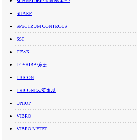
SCHNEIDER/施耐德/电气/
SHARP
SPECTRUM CONTROLS
SST
TEWS
TOSHIBA/东芝
TRICON
TRICONEX/英维思
UNIOP
VIBRO
VIBRO METER