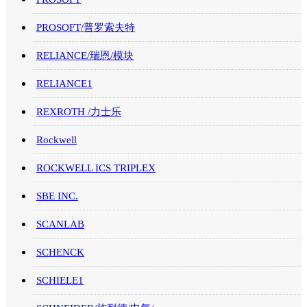
PROSOFT/普罗索夫特
RELIANCE/瑞恩/模块
RELIANCE1
REXROTH /力士乐
Rockwell
ROCKWELL ICS TRIPLEX
SBE INC.
SCANLAB
SCHENCK
SCHIELE1