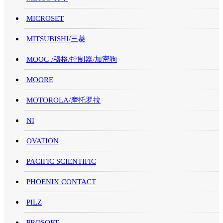
MICROSET
MITSUBISHI/三菱
MOOG /穆格/控制器/加密狗
MOORE
MOTOROLA/摩托罗拉
NI
OVATION
PACIFIC SCIENTIFIC
PHOENIX CONTACT
PILZ
PROSOFT