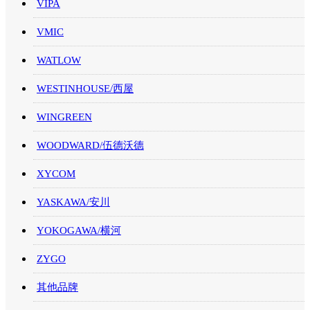
VIPA
VMIC
WATLOW
WESTINHOUSE/西屋
WINGREEN
WOODWARD/伍德沃德
XYCOM
YASKAWA/安川
YOKOGAWA/横河
ZYGO
其他品牌