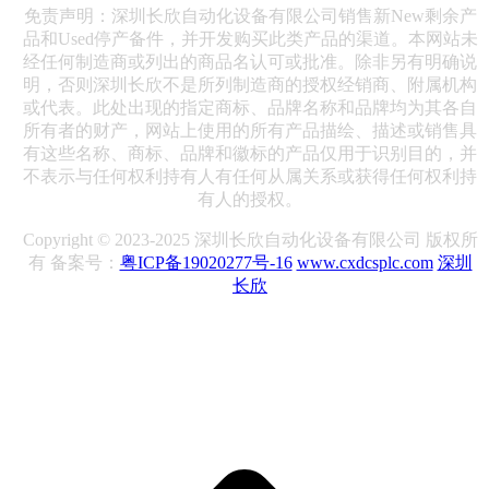
免责声明：深圳长欣自动化设备有限公司销售新New剩余产
品和Used停产备件，并开发购买此类产品的渠道。本网站未
经任何制造商或列出的商品名认可或批准。除非另有明确说
明，否则深圳长欣不是所列制造商的授权经销商、附属机构
或代表。此处出现的指定商标、品牌名称和品牌均为其各自
所有者的财产，网站上使用的所有产品描绘、描述或销售具
有这些名称、商标、品牌和徽标的产品仅用于识别目的，并
不表示与任何权利持有人有任何从属关系或获得任何权利持
有人的授权。
Copyright © 2023-2025 深圳长欣自动化设备有限公司 版权所
有 备案号：
粤ICP备19020277号-16
www.cxdcsplc.com
深圳
长欣