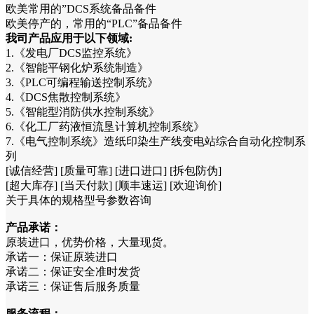
欧美常用的”DCS系统备品备件
欧美停产的，常用的“PLC”备品备件
我司产品应用于以下领域:
1.《发电厂DCS监控系统》
2.《智能平钢化炉系统制造》
3.《PLC可编程输送控制系统》
4.《DCS焦散控制系统》
5.《智能型消防供水控制系统》
6.《化工厂药液恒流垦计算机控制系统》
7.《电气控制系统》造纸印染生产线变电站综合自动化控制系
列
[诚信经营] [质量可靠] [进口进口] [拆包防伪]
[超大库存] [当天付款] [顺丰速运] [欢迎询价]
关于具体的规格型号参数咨询
产品承诺：
原装进口，优势价格，大量现货。
承诺一：保证原装进口
承诺二：保证安全准时发货
承诺三：保证售后服务质量
服务流程：