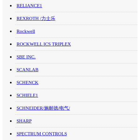
RELIANCE1
REXROTH /力士乐
Rockwell
ROCKWELL ICS TRIPLEX
SBE INC.
SCANLAB
SCHENCK
SCHIELE1
SCHNEIDER/施耐德/电气/
SHARP
SPECTRUM CONTROLS