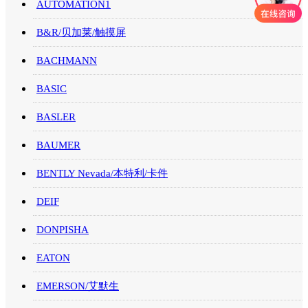
AUTOMATION1
B&R/贝加莱/触摸屏
BACHMANN
BASIC
BASLER
BAUMER
BENTLY Nevada/本特利/卡件
DEIF
DONPISHA
EATON
EMERSON/艾默生