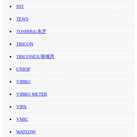
SST
TEWS
TOSHIBA/东芝
TRICON
TRICONEX/英维思
UNIOP
VIBRO
VIBRO METER
VIPA
VMIC
WATLOW