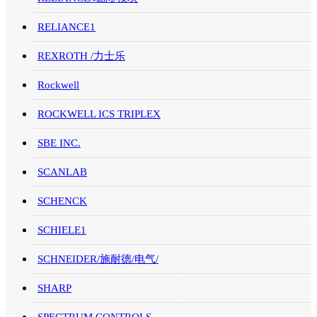
RELIANCE1
REXROTH /力士乐
Rockwell
ROCKWELL ICS TRIPLEX
SBE INC.
SCANLAB
SCHENCK
SCHIELE1
SCHNEIDER/施耐德/电气/
SHARP