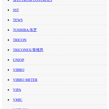
SPECTRUM CONTROLS
SST
TEWS
TOSHIBA/东芝
TRICON
TRICONEX/英维思
UNIOP
VIBRO
VIBRO METER
VIPA
VMIC