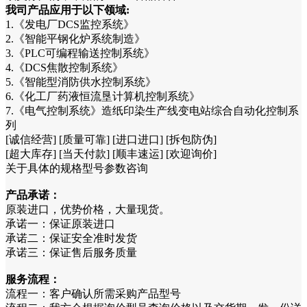
我司产品应用于以下领域:
1.《发电厂DCS监控系统》
2.《智能平钢化炉系统制造》
3.《PLC可编程输送控制系统》
4.《DCS焦散控制系统》
5.《智能型消防供水控制系统》
6.《化工厂药液恒流垦计算机控制系统》
7.《电气控制系统》造纸印染生产线变电站综合自动化控制系
列
[诚信经营] [质量可靠] [进口进口] [拆包防伪]
[超大库存] [当天付款] [顺丰速运] [欢迎询价]
关于具体的规格型号参数咨询
产品承诺：
原装进口，优势价格，大量现货。
承诺一：保证原装进口
承诺二：保证安全准时发货
承诺三：保证售后服务质量
服务流程：
流程一：客户确认所需采购产品型号