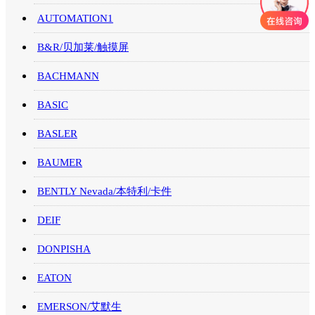
AUTOMATION1
B&R/贝加莱/触摸屏
BACHMANN
BASIC
BASLER
BAUMER
BENTLY Nevada/本特利/卡件
DEIF
DONPISHA
EATON
EMERSON/艾默生