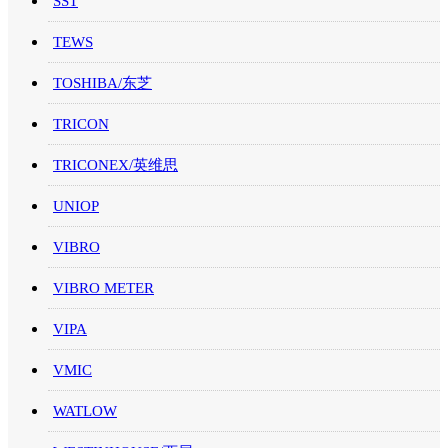
SST
TEWS
TOSHIBA/东芝
TRICON
TRICONEX/英维思
UNIOP
VIBRO
VIBRO METER
VIPA
VMIC
WATLOW