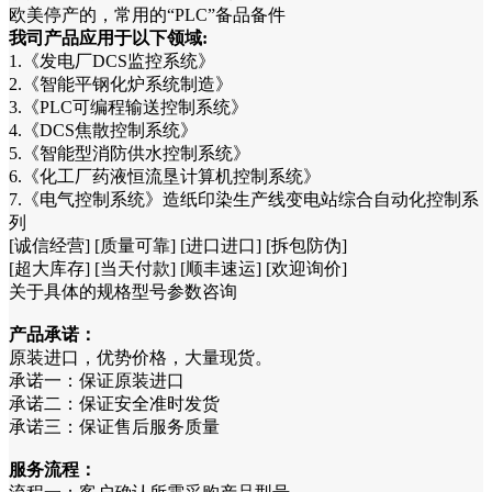
欧美停产的，常用的“PLC”备品备件
我司产品应用于以下领域:
1.《发电厂DCS监控系统》
2.《智能平钢化炉系统制造》
3.《PLC可编程输送控制系统》
4.《DCS焦散控制系统》
5.《智能型消防供水控制系统》
6.《化工厂药液恒流垦计算机控制系统》
7.《电气控制系统》造纸印染生产线变电站综合自动化控制系
列
[诚信经营] [质量可靠] [进口进口] [拆包防伪]
[超大库存] [当天付款] [顺丰速运] [欢迎询价]
关于具体的规格型号参数咨询
产品承诺：
原装进口，优势价格，大量现货。
承诺一：保证原装进口
承诺二：保证安全准时发货
承诺三：保证售后服务质量
服务流程：