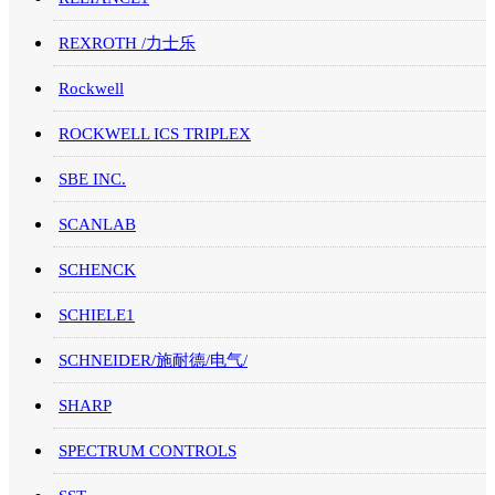
REXROTH /力士乐
Rockwell
ROCKWELL ICS TRIPLEX
SBE INC.
SCANLAB
SCHENCK
SCHIELE1
SCHNEIDER/施耐德/电气/
SHARP
SPECTRUM CONTROLS