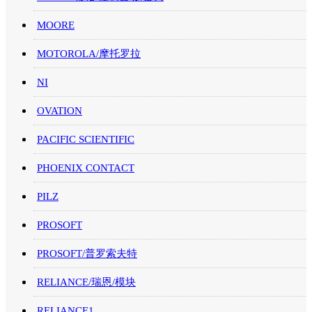
MOORE
MOTOROLA/摩托罗拉
NI
OVATION
PACIFIC SCIENTIFIC
PHOENIX CONTACT
PILZ
PROSOFT
PROSOFT/普罗索夫特
RELIANCE/瑞恩/模块
RELIANCE1