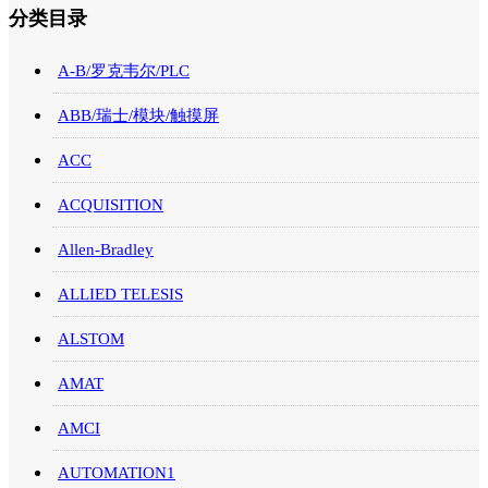
分类目录
A-B/罗克韦尔/PLC
ABB/瑞士/模块/触摸屏
ACC
ACQUISITION
Allen-Bradley
ALLIED TELESIS
ALSTOM
AMAT
AMCI
AUTOMATION1