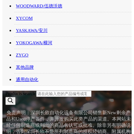
WOODWARD/伍德沃德
XYCOM
YASKAWA/安川
YOKOGAWA/横河
ZYGO
其他品牌
通用自动化
Products search
免责声明：深圳长欣自动化设备有限公司销售新New剩余产
品和Used停产备件，并开发购买此类产品的渠道。本网站未
经任何制造商或列出的商品名认可或批准。除非另有明确说
明，否则深圳长欣不是所列制造商的授权经销商、附属机构