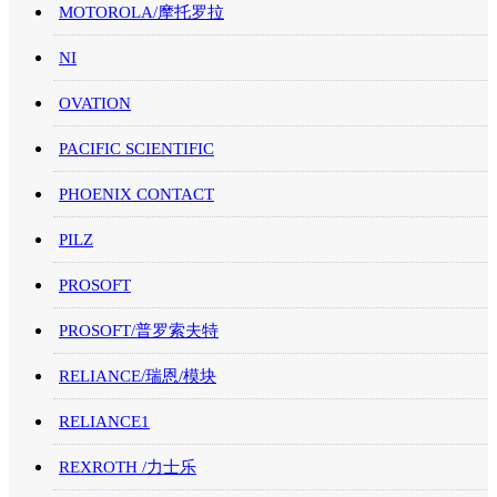
MOTOROLA/摩托罗拉
NI
OVATION
PACIFIC SCIENTIFIC
PHOENIX CONTACT
PILZ
PROSOFT
PROSOFT/普罗索夫特
RELIANCE/瑞恩/模块
RELIANCE1
REXROTH /力士乐