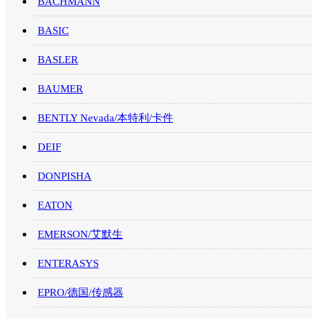
BACHMANN
BASIC
BASLER
BAUMER
BENTLY Nevada/本特利/卡件
DEIF
DONPISHA
EATON
EMERSON/艾默生
ENTERASYS
EPRO/德国/传感器