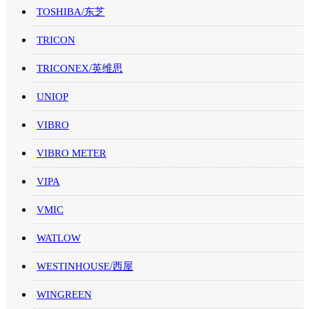
TOSHIBA/东芝
TRICON
TRICONEX/英维思
UNIOP
VIBRO
VIBRO METER
VIPA
VMIC
WATLOW
WESTINHOUSE/西屋
WINGREEN