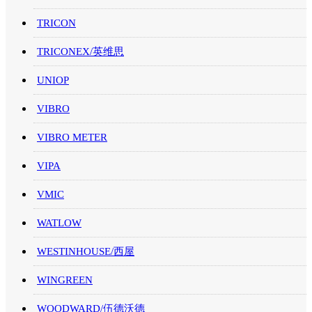
TRICON
TRICONEX/英维思
UNIOP
VIBRO
VIBRO METER
VIPA
VMIC
WATLOW
WESTINHOUSE/西屋
WINGREEN
WOODWARD/伍德沃德