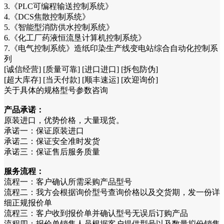
3.《PLC可编程输送控制系统》
4.《DCS焦散控制系统》
5.《智能型消防供水控制系统》
6.《化工厂药液恒流垦计算机控制系统》
7.《电气控制系统》造纸印染生产线变电站综合自动化控制系
列
[诚信经营] [质量可靠] [进口进口] [拆包防伪]
[超大库存] [当天付款] [顺丰速运] [欢迎询价]
关于具体的规格型号参数咨询
产品承诺：
原装进口，优势价格，大量现货。
承诺一：保证原装进口
承诺二：保证安全准时发货
承诺三：保证售后服务质量
服务流程：
流程一：客户确认所需采购产品型号
流程二：我方会根据询价型号查询价格以及交货期，发一份详
细正规报价单
流程三：客户收到报价单并确认型号无误后订购产品
流程四：报价单销售人员根据客户提供型号以及数量拟份销售