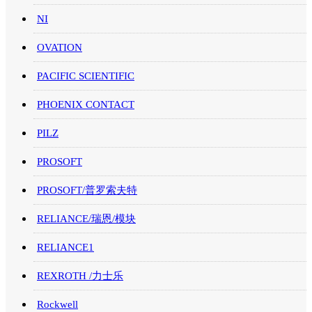
NI
OVATION
PACIFIC SCIENTIFIC
PHOENIX CONTACT
PILZ
PROSOFT
PROSOFT/普罗索夫特
RELIANCE/瑞恩/模块
RELIANCE1
REXROTH /力士乐
Rockwell