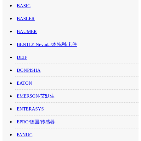
BASIC
BASLER
BAUMER
BENTLY Nevada/本特利/卡件
DEIF
DONPISHA
EATON
EMERSON/艾默生
ENTERASYS
EPRO/德国/传感器
FANUC