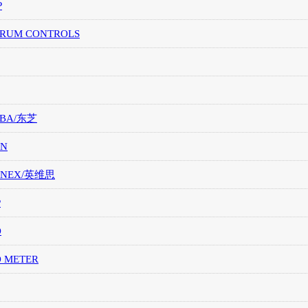
P
TRUM CONTROLS
IBA/东芝
ON
ONEX/英维思
P
O
O METER