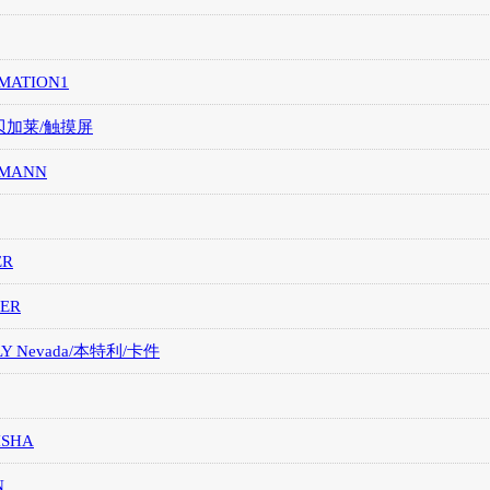
MATION1
/贝加莱/触摸屏
MANN
ER
ER
LY Nevada/本特利/卡件
ISHA
N