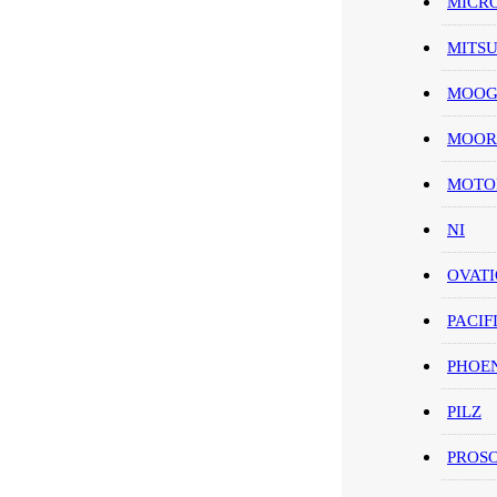
MICR
MITS
MOO
MOOR
MOT
NI
OVAT
PACIF
PHOE
PILZ
PROS