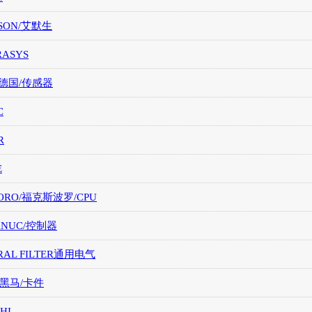
SON/艾默生
RASYS
/德国/传感器
C
R
E
ORO/福克斯波罗/CPU
FANUC/控制器
RAL FILTER通用电气
/黑马/卡件
HI