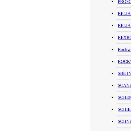
PROS
RELI
RELI
REXR
Rockwe
ROCKW
SBE I
SCAN
SCHE
SCHIE
SCHN