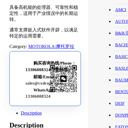
具备高机能的处理器、可靠性和稳
AMCI
定性，适用于产业情况中的长期运
转。
AUTO
通常支撑嵌入式软件开辟，以满足
B&R
特定的运用需要。
BACH
Category:
MOTOROLA/摩托罗拉
BASIC
购买咨询热线/Phone：
BASL
13306008324（曹经理）
邮箱/Email：
BAUM
sales@cxdcsplc.com
WhatsApp：
+86-
BENT
13306008324
DEIF
Description
DONP
Description
EATO