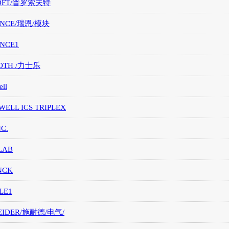
OFT/普罗索夫特
ANCE/瑞恩/模块
ANCE1
OTH /力士乐
ll
ELL ICS TRIPLEX
NC.
LAB
NCK
LE1
EIDER/施耐德/电气/