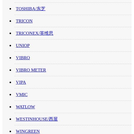
TOSHIBA/东芝
TRICON
TRICONEX/英维思
UNIOP
VIBRO
VIBRO METER
VIPA
VMIC
WATLOW
WESTINHOUSE/西屋
WINGREEN