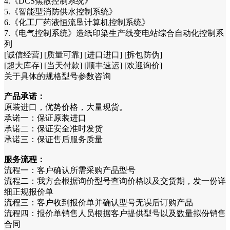
4.《DCS焦散控制系统》
5.《智能型消防供水控制系统》
6.《化工厂药液恒流垦计算机控制系统》
7.《电气控制系统》造纸印染生产线变电站综合自动化控制系
列
[诚信经营] [质量可靠] [进口进口] [拆包防伪]
[超大库存] [当天付款] [顺丰速运] [欢迎询价]
关于具体的规格型号参数咨询
产品承诺：
原装进口，优势价格，大量现货。
承诺一：保证原装进口
承诺二：保证安全准时发货
承诺三：保证售后服务质量
服务流程：
流程一：客户确认所需采购产品型号
流程二：我方会根据询价型号查询价格以及交货期，发一份详
细正规报价单
流程三：客户收到报价单并确认型号无误后订购产品
流程四：报价单销售人员根据客户提供型号以及数量拟份销售
合同