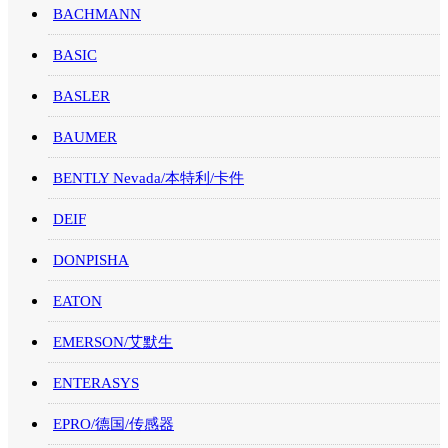
BACHMANN
BASIC
BASLER
BAUMER
BENTLY Nevada/本特利/卡件
DEIF
DONPISHA
EATON
EMERSON/艾默生
ENTERASYS
EPRO/德国/传感器