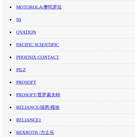
MOTOROLA/摩托罗拉
NI
OVATION
PACIFIC SCIENTIFIC
PHOENIX CONTACT
PILZ
PROSOFT
PROSOFT/普罗索夫特
RELIANCE/瑞恩/模块
RELIANCE1
REXROTH /力士乐