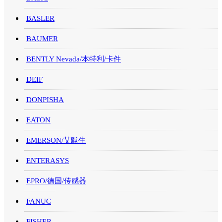
BASLER
BAUMER
BENTLY Nevada/本特利/卡件
DEIF
DONPISHA
EATON
EMERSON/艾默生
ENTERASYS
EPRO/德国/传感器
FANUC
FISHER