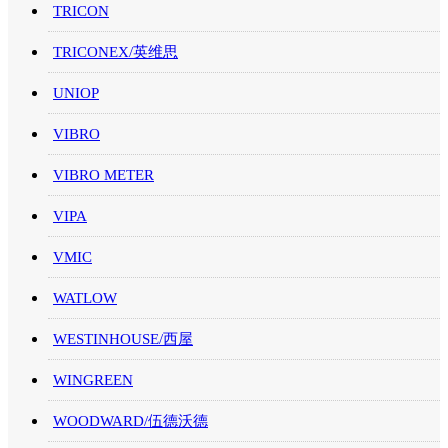
TRICON
TRICONEX/英维思
UNIOP
VIBRO
VIBRO METER
VIPA
VMIC
WATLOW
WESTINHOUSE/西屋
WINGREEN
WOODWARD/伍德沃德