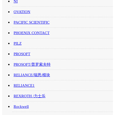
NI
OVATION
PACIFIC SCIENTIFIC
PHOENIX CONTACT
PILZ
PROSOFT
PROSOFT/普罗索夫特
RELIANCE/瑞恩/模块
RELIANCE1
REXROTH /力士乐
Rockwell