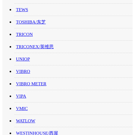
TEWS
TOSHIBA/东芝
TRICON
TRICONEX/英维思
UNIOP
VIBRO
VIBRO METER
VIPA
VMIC
WATLOW
WESTINHOUSE/西屋