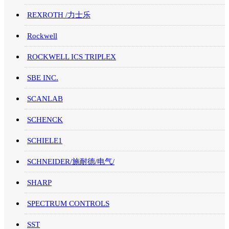
REXROTH /力士乐
Rockwell
ROCKWELL ICS TRIPLEX
SBE INC.
SCANLAB
SCHENCK
SCHIELE1
SCHNEIDER/施耐德/电气/
SHARP
SPECTRUM CONTROLS
SST