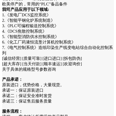
欧美停产的，常用的“PLC”备品备件
我司产品应用于以下领域:
1.《发电厂DCS监控系统》
2.《智能平钢化炉系统制造》
3.《PLC可编程输送控制系统》
4.《DCS焦散控制系统》
5.《智能型消防供水控制系统》
6.《化工厂药液恒流垦计算机控制系统》
7.《电气控制系统》造纸印染生产线变电站综合自动化控制系
列
[诚信经营] [质量可靠] [进口进口] [拆包防伪]
[超大库存] [当天付款] [顺丰速运] [欢迎询价]
关于具体的规格型号参数咨询
产品承诺：
原装进口，优势价格，大量现货。
承诺一：保证原装进口
承诺二：保证安全准时发货
承诺三：保证售后服务质量
服务流程：