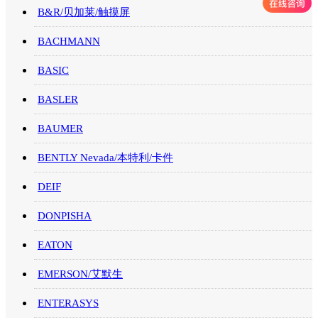
B&R/贝加莱/触摸屏
BACHMANN
BASIC
BASLER
BAUMER
BENTLY Nevada/本特利/卡件
DEIF
DONPISHA
EATON
EMERSON/艾默生
ENTERASYS