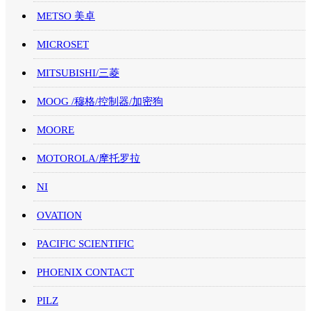
METSO 美卓
MICROSET
MITSUBISHI/三菱
MOOG /穆格/控制器/加密狗
MOORE
MOTOROLA/摩托罗拉
NI
OVATION
PACIFIC SCIENTIFIC
PHOENIX CONTACT
PILZ