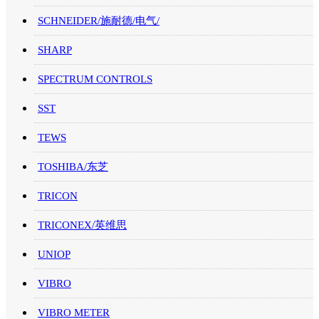
SCHNEIDER/施耐德/电气/
SHARP
SPECTRUM CONTROLS
SST
TEWS
TOSHIBA/东芝
TRICON
TRICONEX/英维思
UNIOP
VIBRO
VIBRO METER