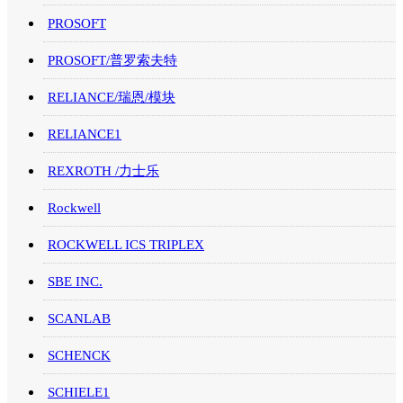
PROSOFT
PROSOFT/普罗索夫特
RELIANCE/瑞恩/模块
RELIANCE1
REXROTH /力士乐
Rockwell
ROCKWELL ICS TRIPLEX
SBE INC.
SCANLAB
SCHENCK
SCHIELE1