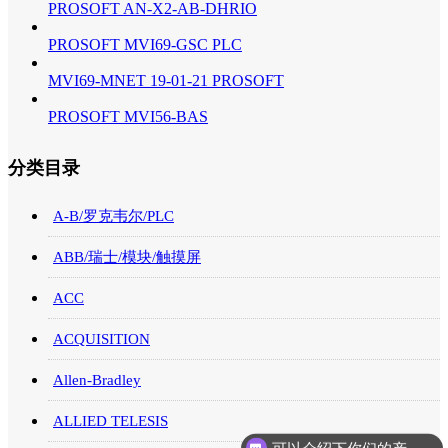
PROSOFT AN-X2-AB-DHRIO
PROSOFT MVI69-GSC PLC
MVI69-MNET 19-01-21 PROSOFT
PROSOFT MVI56-BAS
分类目录
A-B/罗克韦尔/PLC
ABB/瑞士/模块/触摸屏
ACC
ACQUISITION
Allen-Bradley
ALLIED TELESIS