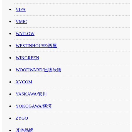
VIPA
VMIC
WATLOW
WESTINHOUSE/西屋
WINGREEN
WOODWARD/伍德沃德
XYCOM
YASKAWA/安川
YOKOGAWA/横河
ZYGO
其他品牌