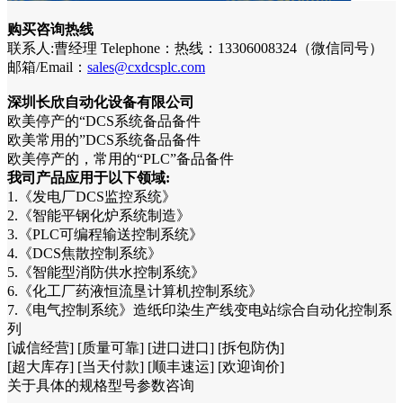
购买咨询热线
联系人:曹经理 Telephone：热线：13306008324（微信同号）
邮箱/Email：
sales@cxdcsplc.com
深圳长欣自动化设备有限公司
欧美停产的“DCS系统备品备件
欧美常用的”DCS系统备品备件
欧美停产的，常用的“PLC”备品备件
我司产品应用于以下领域:
1.《发电厂DCS监控系统》
2.《智能平钢化炉系统制造》
3.《PLC可编程输送控制系统》
4.《DCS焦散控制系统》
5.《智能型消防供水控制系统》
6.《化工厂药液恒流垦计算机控制系统》
7.《电气控制系统》造纸印染生产线变电站综合自动化控制系
列
[诚信经营] [质量可靠] [进口进口] [拆包防伪]
[超大库存] [当天付款] [顺丰速运] [欢迎询价]
关于具体的规格型号参数咨询