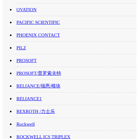
OVATION
PACIFIC SCIENTIFIC
PHOENIX CONTACT
PILZ
PROSOFT
PROSOFT/普罗索夫特
RELIANCE/瑞恩/模块
RELIANCE1
REXROTH /力士乐
Rockwell
ROCKWELL ICS TRIPLEX