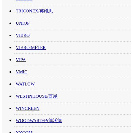
TRICONEX/英维思
UNIOP
VIBRO
VIBRO METER
VIPA
VMIC
WATLOW
WESTINHOUSE/西屋
WINGREEN
WOODWARD/伍德沃德
XYCOM