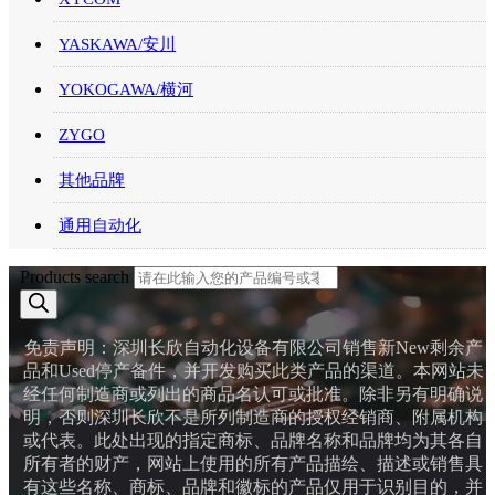
YASKAWA/安川
YOKOGAWA/横河
ZYGO
其他品牌
通用自动化
Products search
免责声明：深圳长欣自动化设备有限公司销售新New剩余产
品和Used停产备件，并开发购买此类产品的渠道。本网站未
经任何制造商或列出的商品名认可或批准。除非另有明确说
明，否则深圳长欣不是所列制造商的授权经销商、附属机构
或代表。此处出现的指定商标、品牌名称和品牌均为其各自
所有者的财产，网站上使用的所有产品描绘、描述或销售具
有这些名称、商标、品牌和徽标的产品仅用于识别目的，并