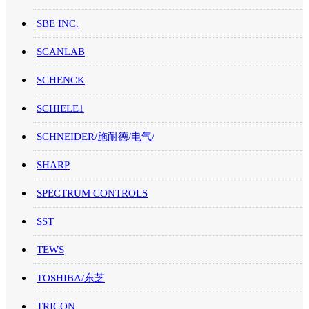
SBE INC.
SCANLAB
SCHENCK
SCHIELE1
SCHNEIDER/施耐德/电气/
SHARP
SPECTRUM CONTROLS
SST
TEWS
TOSHIBA/东芝
TRICON