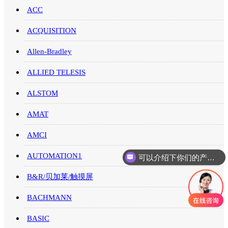
ACC
ACQUISITION
Allen-Bradley
ALLIED TELESIS
ALSTOM
AMAT
AMCI
AUTOMATION1
可以介绍下你们的产品么
B&R/贝加莱/触摸屏
BACHMANN
BASIC