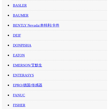
BASLER
BAUMER
BENTLY Nevada/本特利/卡件
DEIF
DONPISHA
EATON
EMERSON/艾默生
ENTERASYS
EPRO/德国/传感器
FANUC
FISHER