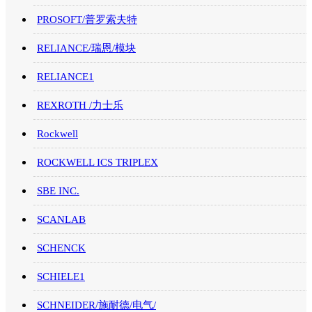
PROSOFT/普罗索夫特
RELIANCE/瑞恩/模块
RELIANCE1
REXROTH /力士乐
Rockwell
ROCKWELL ICS TRIPLEX
SBE INC.
SCANLAB
SCHENCK
SCHIELE1
SCHNEIDER/施耐德/电气/