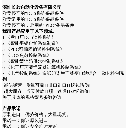
深圳长欣自动化设备有限公司
欧美停产的“DCS系统备品备件
欧美常用的”DCS系统备品备件
欧美停产的，常用的“PLC”备品备件
我司产品应用于以下领域:
1.《发电厂DCS监控系统》
2.《智能平钢化炉系统制造》
3.《PLC可编程输送控制系统》
4.《DCS焦散控制系统》
5.《智能型消防供水控制系统》
6.《化工厂药液恒流垦计算机控制系统》
7.《电气控制系统》造纸印染生产线变电站综合自动化控制系
列
[诚信经营] [质量可靠] [进口进口] [拆包防伪]
[超大库存] [当天付款] [顺丰速运] [欢迎询价]
关于具体的规格型号参数咨询
产品承诺：
原装进口，优势价格，大量现货。
承诺一：保证原装进口
承诺二：保证安全准时发货