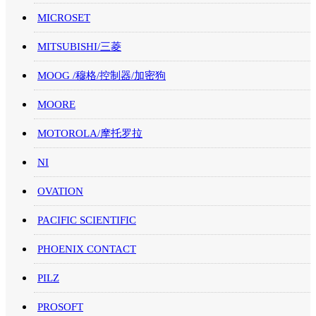
MICROSET
MITSUBISHI/三菱
MOOG /穆格/控制器/加密狗
MOORE
MOTOROLA/摩托罗拉
NI
OVATION
PACIFIC SCIENTIFIC
PHOENIX CONTACT
PILZ
PROSOFT