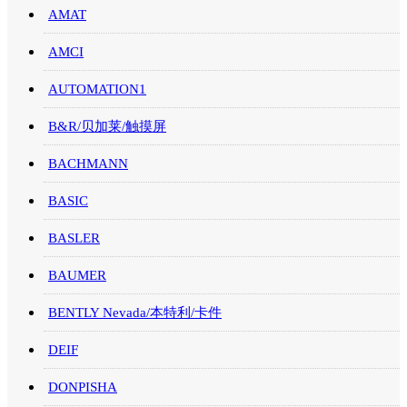
AMAT
AMCI
AUTOMATION1
B&R/贝加莱/触摸屏
BACHMANN
BASIC
BASLER
BAUMER
BENTLY Nevada/本特利/卡件
DEIF
DONPISHA