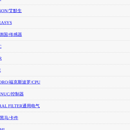
SON/艾默生
RASYS
/德国/传感器
C
R
E
ORO/福克斯波罗/CPU
FANUC/控制器
RAL FILTER通用电气
/黑马/卡件
HI