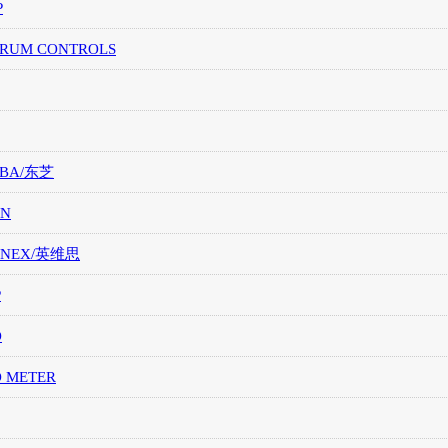
P
TRUM CONTROLS
IBA/东芝
ON
ONEX/英维思
P
O
O METER