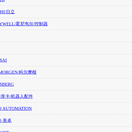
CHI/日立
EYWELL/霍尼韦尔/控制器
SAI
LMORGEN/科尔摩根
SBERG
A/库卡/机器人配件
O AUTOMATION
O 美卓