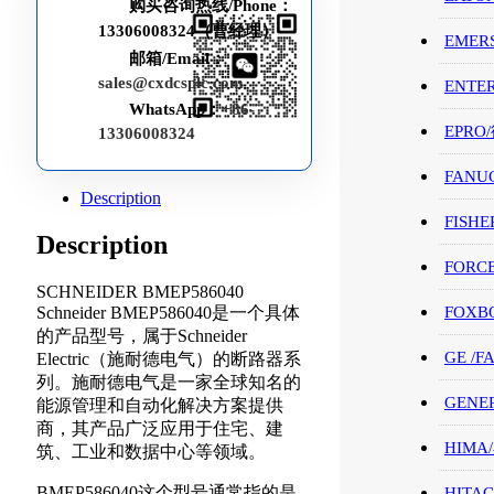
购买咨询热线/Phone：
13306008324（曹经理）
EMER
邮箱/Email：
sales@cxdcsplc.com
ENTE
WhatsApp：
+86-
EPRO
13306008324
FANU
Description
FISHE
Description
FORC
SCHNEIDER BMEP586040
Schneider BMEP586040是一个具体
FOXB
的产品型号，属于Schneider
GE /
Electric（施耐德电气）的断路器系
列。施耐德电气是一家全球知名的
GENE
能源管理和自动化解决方案提供
商，其产品广泛应用于住宅、建
HIMA
筑、工业和数据中心等领域。
BMEP586040这个型号通常指的是
HITAC