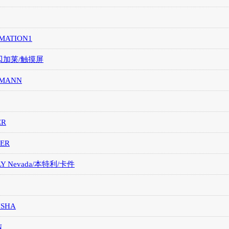
MATION1
/贝加莱/触摸屏
MANN
ER
ER
LY Nevada/本特利/卡件
ISHA
N