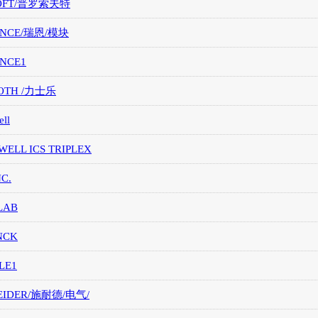
OFT/普罗索夫特
ANCE/瑞恩/模块
ANCE1
OTH /力士乐
ll
ELL ICS TRIPLEX
NC.
LAB
NCK
LE1
EIDER/施耐德/电气/