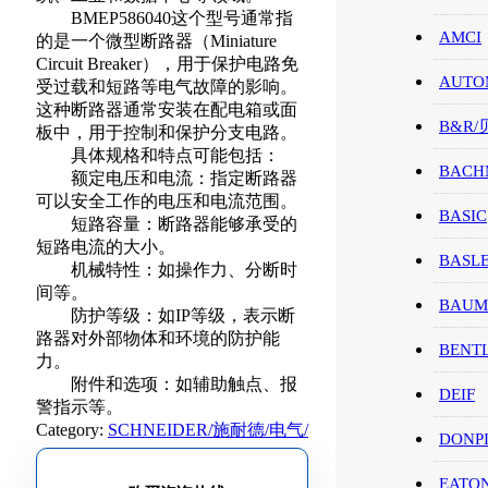
BMEP586040这个型号通常指
AMCI
的是一个微型断路器（Miniature
Circuit Breaker），用于保护电路免
AUTO
受过载和短路等电气故障的影响。
这种断路器通常安装在配电箱或面
B&R
板中，用于控制和保护分支电路。
具体规格和特点可能包括：
BACH
额定电压和电流：指定断路器
可以安全工作的电压和电流范围。
BASIC
短路容量：断路器能够承受的
短路电流的大小。
BASL
机械特性：如操作力、分断时
间等。
BAUM
防护等级：如IP等级，表示断
路器对外部物体和环境的防护能
BENT
力。
附件和选项：如辅助触点、报
DEIF
警指示等。
Category:
SCHNEIDER/施耐德/电气/
DONP
EATO